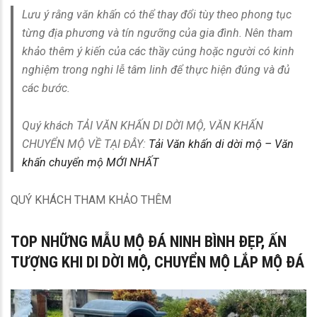
Lưu ý rằng văn khấn có thể thay đổi tùy theo phong tục
từng địa phương và tín ngưỡng của gia đình. Nên tham
khảo thêm ý kiến của các thầy cúng hoặc người có kinh
nghiệm trong nghi lễ tâm linh để thực hiện đúng và đủ
các bước.
Quý khách TẢI VĂN KHẤN DI DỜI MỘ, VĂN KHẤN
CHUYỂN MỘ VỀ TẠI ĐÂY:
Tải Văn khấn di dời mộ – Văn
khấn chuyển mộ MỚI NHẤT
QUÝ KHÁCH THAM KHẢO THÊM
TOP NHỮNG MẪU MỘ ĐÁ NINH BÌNH ĐẸP, ẤN
TƯỢNG KHI DI DỜI MỘ, CHUYỂN MỘ LẮP MỘ ĐÁ