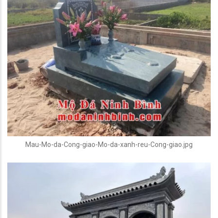
Mau-Mo-da-Cong-giao-Mo-da-xanh-reu-Cong-giao.jpg