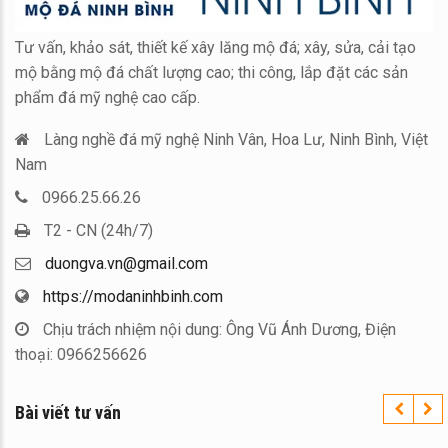
Tư vấn, khảo sát, thiết kế xây lăng mộ đá; xây, sửa, cải tạo
mộ bằng mộ đá chất lượng cao; thi công, lắp đặt các sản
phẩm đá mỹ nghệ cao cấp.
Làng nghề đá mỹ nghệ Ninh Vân, Hoa Lư, Ninh Bình, Việt
Nam
0966.25.66.26
T2 - CN (24h/7)
duongva.vn@gmail.com
https://modaninhbinh.com
Chịu trách nhiệm nội dung: Ông Vũ Ánh Dương, Điện
thoại: 0966256626
Bài viết tư vấn