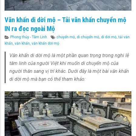
Văn khấn di dời mộ – Tải văn khấn chuyển mộ
IN ra đọc ngoài Mộ
Categories
Tags
Phong thủy - Tâm Linh
chuyển mộ
,
di chuyển mộ
,
di dời mộ
,
tải văn
khấn
,
văn khấn
,
văn khấn dời mộ
Văn khấn di dời mộ là một phần quan trọng trong nghi lễ
tâm linh của người Việt khi muốn di chuyển mộ của
người thân sang vị trí khác. Dưới đây là một bài văn khấn
di dời mộ mà bạn có thể tham khảo: