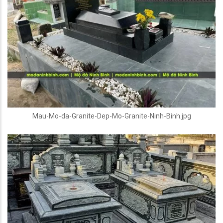
Mau-Mo-da-Granite-Dep-Mo-Granite-Ninh-Binh.jpg