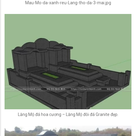
Mau-Mo-da-xanh-reu-Lang-tho-da-3-mai.jpg
Lăng Mộ đá hoa cương – Lăng Mộ đôi đá Granite đẹp.