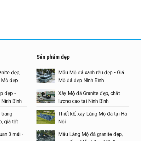
Sản phẩm đẹp
nite đẹp,
Mẫu Mộ đá xanh rêu đẹp - Giá
g Mộ đẹp
Mộ đá đẹp Ninh Bình
p đẹp -
Xây Mộ đá Granite đẹp, chất
 Ninh Bình
lượng cao tại Ninh Bình
 trang
Thiết kế, xây Lăng Mộ đá tại Hà
, giá tốt
Nội
uan 3 mái -
Mẫu Lăng Mộ đá granite đẹp,