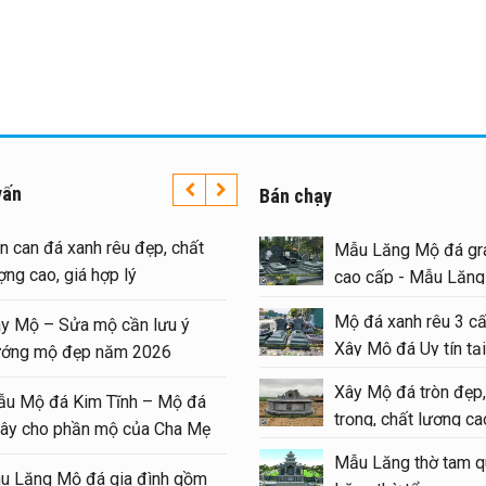
vấn
Bán chạy
Lan can đá xanh rêu đẹp, chất
Mẫu Lăng Mộ đá gra
lượng cao, giá hợp lý
cao cấp - Mẫu Lăn
#langmoda
Mộ đá xanh rêu 3 cấ
Xây Mộ – Sửa mộ cần lưu ý
Xây Mộ đá Uy tín tại
hướng mộ đẹp năm 2026
#moda
Xây Mộ đá tròn đẹp,
Mẫu Mộ đá Kim Tĩnh – Mộ đá
trọng, chất lượng cao
quây cho phần mộ của Cha Mẹ
#modatron
Mẫu Lăng thờ tam q
Khu Lăng Mộ đá gia đình gồm