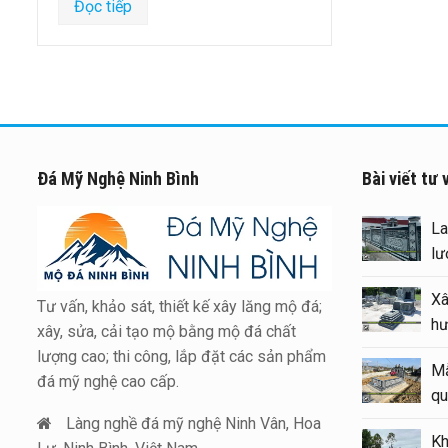
Đọc tiếp
Đá Mỹ Nghệ Ninh Bình
Bài viết tư 
Báo giá xây Mộ đá đôi 1 mái
đẹp tại Ninh Bình cuối năm
2026
Tư vấn, khảo sát, thiết kế xây lăng mộ đá;
Kinh nghiệm xây Mộ – sửa Mộ
xây, sửa, cải tạo mộ bằng mộ đá chất
bằng Mẫu Mộ đá đẹp, chất
lượng cao; thi công, lắp đặt các sản phẩm
lượng
đá mỹ nghệ cao cấp.
Mẫu Lăng thờ đá 1 mái đẹp –
Làng nghề đá mỹ nghệ Ninh Vân, Hoa
Long đình đá 1 mái