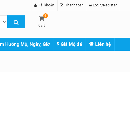
Tài khoản
Thanh toán
Login/Register
0
Cart
m Hướng Mộ, Ngày, Giờ
Giá Mộ đá
Liên hệ