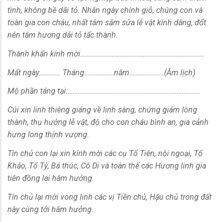
tình, không bề dãi tỏ. Nhân ngày chính giỗ, chúng con và
toàn gia con cháu, nhất tâm sắm sửa lễ vật kính dâng, đốt
nén tâm hương dãi tỏ tấc thành.
Thành khẩn kính mời…………………………………………………………………
Mất ngày…………. Tháng………………năm…………………(Âm lịch)
Mộ phần táng tại:……………………………………………………………………..
Cúi xin linh thiêng giáng về linh sàng, chứng giám lòng
thành, thụ hưởng lễ vật, độ cho con cháu bình an, gia cảnh
hưng long thịnh vượng.
Tín chủ con lại xin kính mời các cụ Tổ Tiên, nội ngoại, Tổ
Khảo, Tổ Tỷ, Bá thúc, Cô Di và toàn thể các Hương linh gia
tiên đồng lai hâm hưởng.
Tín chủ lại mời vong linh các vị Tiền chủ, Hậu chủ trong đất
này cùng tới hâm hưởng.