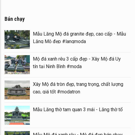
Bán chạy
Mẫu Lăng Mộ đá granite đẹp, cao cấp - Mẫu
Lăng Mộ đẹp #langmoda
Mộ đá xanh rêu 3 cấp đẹp - Xây Mộ đá Uy
tín tại Ninh Bình #moda
Xây Mộ đá tròn đẹp, trang trọng, chất lượng
cao, giá tốt #modatron
Mẫu Lăng thờ tam quan 3 mái - Lăng thờ tổ
Mẫu Mộ đá xanh rêu - Mộ đá đẹp bán chạy