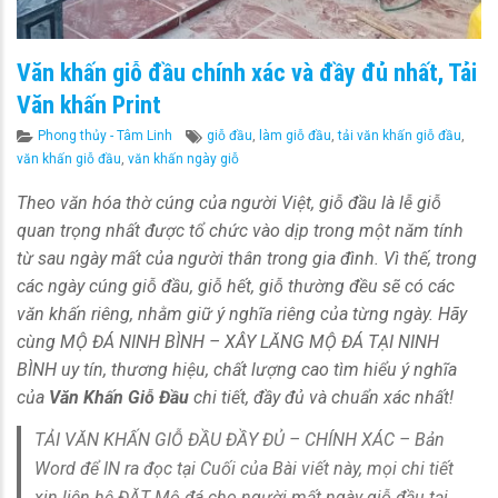
Văn khấn giỗ đầu chính xác và đầy đủ nhất, Tải
Văn khấn Print
Categories
Tags
Phong thủy - Tâm Linh
giỗ đầu
,
làm giỗ đầu
,
tải văn khấn giỗ đầu
,
văn khấn giỗ đầu
,
văn khấn ngày giỗ
Theo văn hóa thờ cúng của người Việt, giỗ đầu là lễ giỗ
quan trọng nhất được tổ chức vào dịp trong một năm tính
từ sau ngày mất của người thân trong gia đình. Vì thế, trong
các ngày cúng giỗ đầu, giỗ hết, giỗ thường đều sẽ có các
văn khấn riêng, nhằm giữ ý nghĩa riêng của từng ngày. Hãy
cùng MỘ ĐÁ NINH BÌNH – XÂY LĂNG MỘ ĐÁ TẠI NINH
BÌNH uy tín, thương hiệu, chất lượng cao tìm hiểu ý nghĩa
của
Văn Khấn Giỗ Đầu
chi tiết, đầy đủ và chuẩn xác nhất!
TẢI VĂN KHẤN GIỖ ĐẦU ĐẦY ĐỦ – CHÍNH XÁC – Bản
Word để IN ra đọc tại Cuối của Bài viết này, mọi chi tiết
xin liên hệ ĐẶT Mộ đá cho người mất ngày giỗ đầu tại