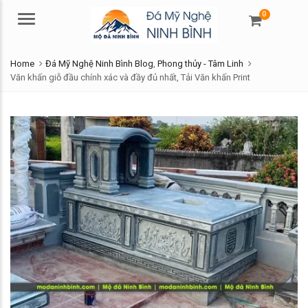
0
Menu
Home
Đá Mỹ Nghệ Ninh Bình Blog
,
Phong thủy - Tâm Linh
Văn khấn giỗ đầu chính xác và đầy đủ nhất, Tải Văn khấn Print