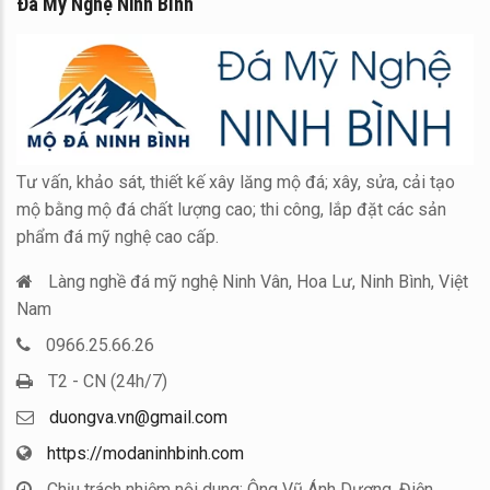
Đá Mỹ Nghệ Ninh Bình
Tư vấn, khảo sát, thiết kế xây lăng mộ đá; xây, sửa, cải tạo
mộ bằng mộ đá chất lượng cao; thi công, lắp đặt các sản
phẩm đá mỹ nghệ cao cấp.
Làng nghề đá mỹ nghệ Ninh Vân, Hoa Lư, Ninh Bình, Việt
Nam
0966.25.66.26
T2 - CN (24h/7)
duongva.vn@gmail.com
https://modaninhbinh.com
Chịu trách nhiệm nội dung: Ông Vũ Ánh Dương, Điện