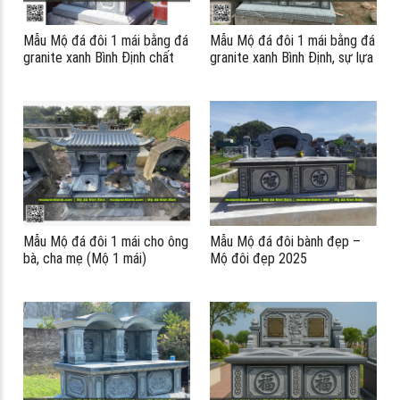
Mẫu Mộ đá đôi 1 mái bằng đá
Mẫu Mộ đá đôi 1 mái bằng đá
ểu
granite xanh Bình Định chất
granite xanh Bình Định, sự lựa
lượng
chọn bền vững cho phần mộ
của ông bà, cha mẹ
Mẫu Mộ đá đôi 1 mái cho ông
Mẫu Mộ đá đôi bành đẹp –
bà, cha mẹ (Mộ 1 mái)
Mộ đôi đẹp 2025
#modaninhbbinh