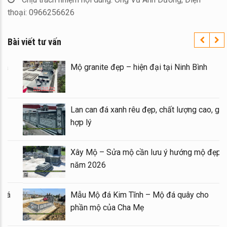
thoại: 0966256626
Bài viết tư vấn
Xây Lăng Mộ đá uy tín trên toàn quốc – Đá
Mỹ Nghệ Ninh Bình
Báo giá xây Mộ đá đôi 1 mái đẹp tại Ninh
Bình cuối năm 2026
Kinh nghiệm xây Mộ – sửa Mộ bằng Mẫu
Mộ đá đẹp, chất lượng
Mẫu Lăng thờ đá 1 mái đẹp – Long đình đá
1 mái