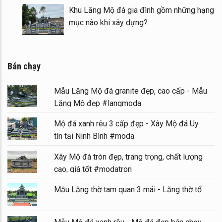
Mẫu Lầu thờ đá (Gian thờ đá) tại khu Lăng
Mộ gia tộc
Bán chạy
Mẫu Lăng Mộ đá granite đẹp, cao cấp - Mẫu
Lăng Mộ đẹp #langmoda
Mộ đá xanh rêu 3 cấp đẹp - Xây Mộ đá Uy
tín tại Ninh Bình #moda
Xây Mộ đá tròn đẹp, trang trọng, chất lượng
cao, giá tốt #modatron
Mẫu Lăng thờ tam quan 3 mái - Lăng thờ tổ