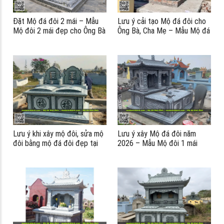
Đặt Mộ đá đôi 2 mái – Mẫu
Lưu ý cải tạo Mộ đá đôi cho
Mộ đôi 2 mái đẹp cho Ông Bà
Ông Bà, Cha Mẹ – Mẫu Mộ đá
– Cha Mẹ
đôi 1 mái đẹp tại Ninh Bình
Lưu ý khi xây mộ đôi, sửa mộ
Lưu ý xây Mộ đá đôi năm
đôi bằng mộ đá đôi đẹp tại
2026 – Mẫu Mộ đôi 1 mái
Ninh Bình
đẹp
á
á