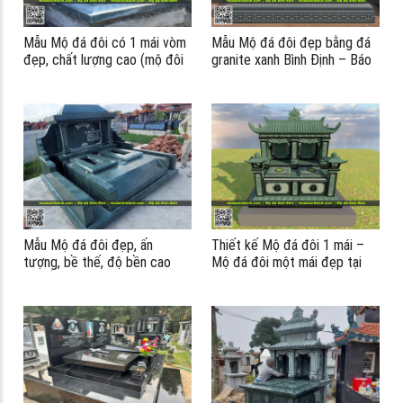
Mẫu Mộ đá đôi có 1 mái vòm
Mẫu Mộ đá đôi đẹp bằng đá
đẹp, chất lượng cao (mộ đôi
granite xanh Bình Định – Báo
đá xanh rêu)
giá mộ đá đôi năm 2026
Mẫu Mộ đá đôi đẹp, ấn
Thiết kế Mộ đá đôi 1 mái –
tượng, bề thế, độ bền cao
Mộ đá đôi một mái đẹp tại
cho Ông Bà, Cha Mẹ
Ninh Bình
#modaninhbinh