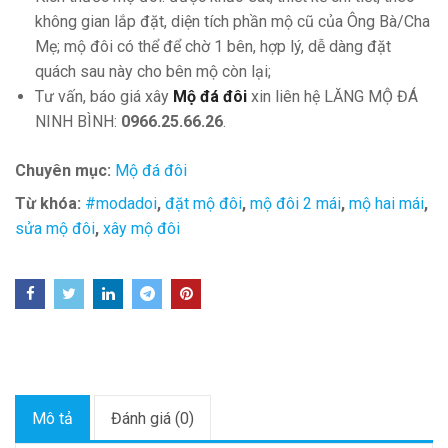
không gian lắp đặt, diện tích phần mộ cũ của Ông Bà/Cha
Mẹ; mộ đôi có thể để chờ 1 bên, hợp lý, dễ dàng đặt
quách sau này cho bên mộ còn lại;
Tư vấn, báo giá xây
Mộ đá đôi
xin liên hệ LĂNG MỘ ĐÁ
NINH BÌNH:
0966.25.66.26
.
Chuyên mục:
Mộ đá đôi
Từ khóa:
#modadoi
,
đặt mộ đôi
,
mộ đôi 2 mái
,
mộ hai mái
,
sửa mộ đôi
,
xây mộ đôi
Mô tả
Đánh giá (0)