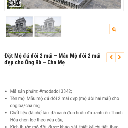
Đặt Mộ đá đôi 2 mái – Mẫu Mộ đôi 2 mái
đẹp cho Ông Bà – Cha Mẹ
Mã sản phẩm: #modadoi 3342;
Tên mộ: Mẫu mộ đá đôi 2 mái đẹp (mộ đôi hai mái) cho
ông bà/cha mẹ;
Chất liệu đá chế tác: đá xanh đen hoặc đá xanh rêu Thanh
Hóa chọn lọc theo yêu cầu;
Kích thước mộ đôi: được khảo sát, thiết kế chi tiết, theo