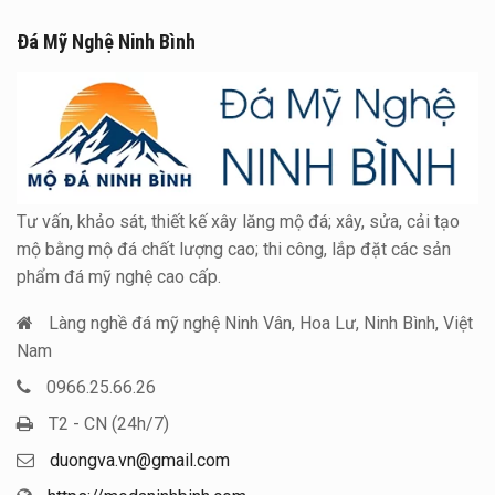
Đá Mỹ Nghệ Ninh Bình
Tư vấn, khảo sát, thiết kế xây lăng mộ đá; xây, sửa, cải tạo
mộ bằng mộ đá chất lượng cao; thi công, lắp đặt các sản
phẩm đá mỹ nghệ cao cấp.
Làng nghề đá mỹ nghệ Ninh Vân, Hoa Lư, Ninh Bình, Việt
Nam
0966.25.66.26
T2 - CN (24h/7)
duongva.vn@gmail.com