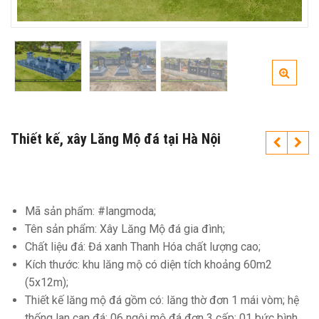
Thiết kế, xây Lăng Mộ đá tại Hà Nội
Mã sản phẩm: #langmoda;
Tên sản phẩm: Xây Lăng Mộ đá gia đình;
Chất liệu đá: Đá xanh Thanh Hóa chất lượng cao;
Kích thước: khu lăng mộ có diện tích khoảng 60m2
(5x12m);
Thiết kế lăng mộ đá gồm có: lăng thờ đơn 1 mái vòm; hệ
thống lan can đá; 06 ngôi mộ đá đơn 3 cấp; 01 bức bình