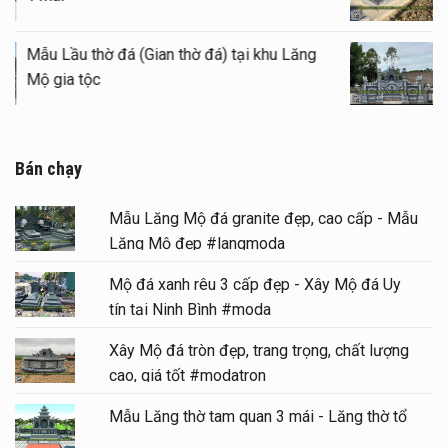
Mẫu Lầu thờ đá (Gian thờ đá) tại khu Lăng
Mộ gia tộc
Bán chạy
Mẫu Lăng Mộ đá granite đẹp, cao cấp - Mẫu
Lăng Mộ đẹp #langmoda
Mộ đá xanh rêu 3 cấp đẹp - Xây Mộ đá Uy
tín tại Ninh Bình #moda
Xây Mộ đá tròn đẹp, trang trọng, chất lượng
cao, giá tốt #modatron
Mẫu Lăng thờ tam quan 3 mái - Lăng thờ tổ