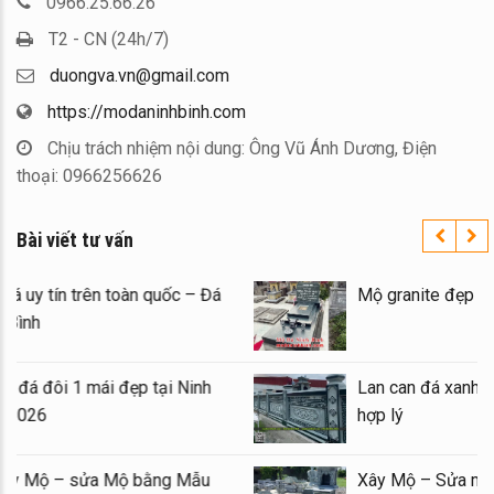
0966.25.66.26
T2 - CN (24h/7)
duongva.vn@gmail.com
https://modaninhbinh.com
Chịu trách nhiệm nội dung: Ông Vũ Ánh Dương, Điện
thoại: 0966256626
Bài viết tư vấn
Xây Lăng Mộ đá uy tín trên toàn quốc – Đá
Mỹ Nghệ Ninh Bình
Báo giá xây Mộ đá đôi 1 mái đẹp tại Ninh
Bình cuối năm 2026
Kinh nghiệm xây Mộ – sửa Mộ bằng Mẫu