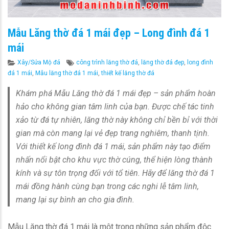
Mẫu Lăng thờ đá 1 mái đẹp – Long đình đá 1
mái
Categories
Tags
Xây/Sửa Mộ đá
công trình lăng thờ đá
,
lăng thờ đá đẹp
,
long đình
đá 1 mái
,
Mẫu lăng thờ đá 1 mái
,
thiết kế lăng thờ đá
Khám phá
Mẫu Lăng thờ đá 1 mái đẹp
– sản phẩm hoàn
hảo cho không gian tâm linh của bạn. Được chế tác tinh
xảo từ đá tự nhiên, lăng thờ này không chỉ bền bỉ với thời
gian mà còn mang lại vẻ đẹp trang nghiêm, thanh tịnh.
Với thiết kế
long đình đá 1 mái
, sản phẩm này tạo điểm
nhấn nổi bật cho khu vực thờ cúng, thể hiện lòng thành
kính và sự tôn trọng đối với tổ tiên. Hãy để lăng thờ đá 1
mái đồng hành cùng bạn trong các nghi lễ tâm linh,
mang lại sự bình an cho gia đình.
Mẫu Lăng thờ đá 1 mái là một trong những sản phẩm độc