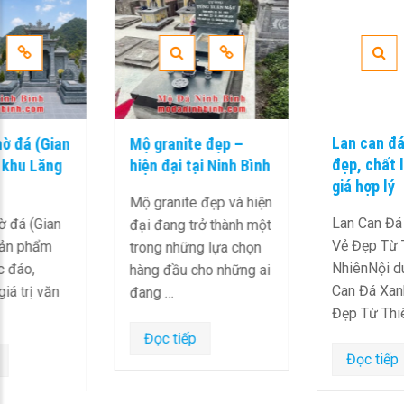
Mộ granite đẹp –
Lan can đá xanh rêu
hiện đại tại Ninh Bình
đẹp, chất lượng cao,
giá hợp lý
Mộ granite đẹp và hiện
Lan Can Đá Xanh Rêu:
đại đang trở thành một
Vẻ Đẹp Từ Thiên
trong những lựa chọn
NhiênNội dung1 Lan
hàng đầu cho những ai
Can Đá Xanh Rêu: Vẻ
đang …
Đẹp Từ Thiên …
Đọc tiếp
Đọc tiếp