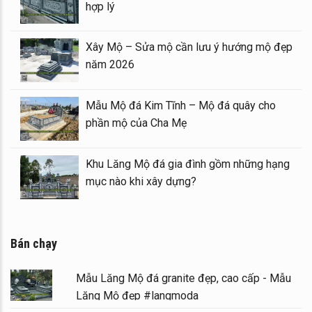
2026
hợp lý
ây Mộ – sửa Mộ bằng Mẫu
Xây Mộ – Sửa mộ c
t lượng
năm 2026
á 1 mái đẹp – Long đình đá
Mẫu Mộ đá Kim Tĩn
phần mộ của Cha M
(Gian thờ đá) tại khu Lăng
Khu Lăng Mộ đá gia
mục nào khi xây dự
Bán chạy
Mẫu Lăng Mộ đá granite đẹp, cao cấp - Mẫu
Lăng Mộ đẹp #langmoda