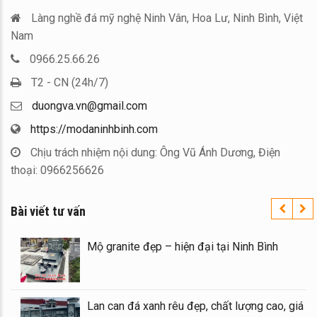
Làng nghề đá mỹ nghệ Ninh Vân, Hoa Lư, Ninh Bình, Việt
Nam
0966.25.66.26
T2 - CN (24h/7)
duongva.vn@gmail.com
https://modaninhbinh.com
Chịu trách nhiệm nội dung: Ông Vũ Ánh Dương, Điện
thoại: 0966256626
Bài viết tư vấn
uy tín trên toàn quốc – Đá
Mộ granite đẹp – hiệ
ình
đá đôi 1 mái đẹp tại Ninh
Lan can đá xanh rêu