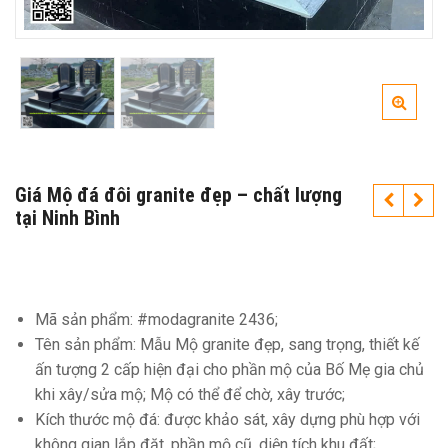
Giá Mộ đá đôi granite đẹp – chất lượng
tại Ninh Bình
Mã sản phẩm: #modagranite 2436;
Tên sản phẩm: Mẫu Mộ granite đẹp, sang trọng, thiết kế
ấn tượng 2 cấp hiện đại cho phần mộ của Bố Mẹ gia chủ
khi xây/sửa mộ; Mộ có thể để chờ, xây trước;
Kích thước mộ đá: được khảo sát, xây dựng phù hợp với
không gian lắp đặt, phần mộ cũ, diện tích khu đất;