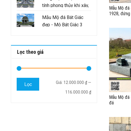
tính phong thủy khi xây,
Mẫu Mộ đá c
sửa lăng mộ tổ cần
1928, đứng 
Mẫu Mộ đá Bát Giác
mộ vào năm
đảm bảo như thế nào
đẹp - Mộ Bát Giác 3
mái
Lọc theo giá
Giá
Giá
Giá:
12.000.000 ₫
—
Lọc
tối
tối
116.000.000 ₫
Mẫu Mộ đá đ
thiểu
đa
đá