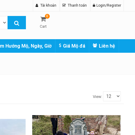
Tài khoản
Thanh toán
Login/Register
0
Cart
m Hướng Mộ, Ngày, Giờ
Giá Mộ đá
Liên hệ
View: