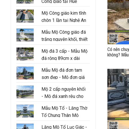
Công giáo tại Huế
Mộ Công giáo kim tĩnh
chôn 1 lần tại Nghệ An
Mẫu Mộ Công giáo đá
trắng nguyên khối, thiết
kế 3 cấp hiện đại
Có nên chuy
Mộ đá 3 cấp - Mẫu Mộ
không? Mẫu
đá rộng 89cm x dài
táng bằng đ
147cm
Mẫu Mộ đá đơn tam
sơn đẹp - Mộ đơn giá
tốt tại Ninh Bình
Mộ 2 cấp nguyên khối
- Mộ đá xanh rêu cho
người thân trong gia
Mẫu Mộ Tổ - Lăng Thờ
đình
Tổ Chung Thân Mộ
Lăng Mộ Tổ Lục Giác -