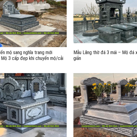
ển mộ sang nghĩa trang mới
Mẫu Lăng thờ đá 3 mái – Mộ đá 
 Mộ 3 cấp đẹp khi chuyển mộ/cải
giản
á xanh rêu