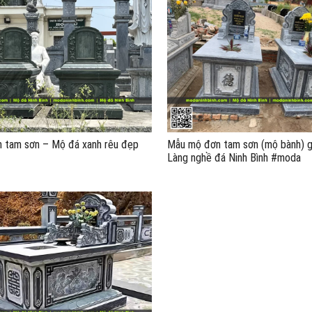
 tam sơn – Mộ đá xanh rêu đẹp
Mẫu mộ đơn tam sơn (mộ bành) gi
Làng nghề đá Ninh Bình #moda