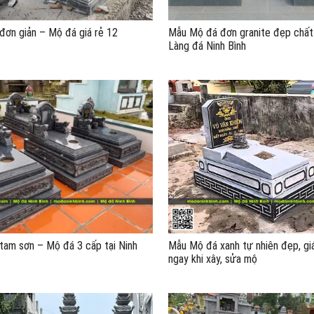
ơn giản – Mộ đá giá rẻ 12
Mẫu Mộ đá đơn granite đẹp chất 
Làng đá Ninh Bình
am sơn – Mộ đá 3 cấp tại Ninh
Mẫu Mộ đá xanh tự nhiên đẹp, giá
ngay khi xây, sửa mộ