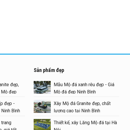
Sản phẩm đẹp
 chất
nite đẹp,
Mẫu Mộ đá xanh rêu đẹp - Giá
g Mộ đẹp
Mộ đá đẹp Ninh Bình
p đẹp -
Xây Mộ đá Granite đẹp, chất
u ý
 Ninh Bình
lượng cao tại Ninh Bình
6
 trang
Thiết kế, xây Lăng Mộ đá tại Hà
Mộ đá
, giá tốt
Nội