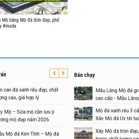
a Mộ bằng Mộ đá đơn đẹp, phổ
ay #moda
vấn
Bán chạy
o giá xây Mộ đá đôi 1 mái
Lan can đá xanh rêu đẹp,
Mẫu Lăng Mộ đá gra
p tại Ninh Bình cuối năm
lượng cao, giá hợp lý
cao cấp - Mẫu Lăn
026
#langmoda
Mộ đá xanh rêu 3 cấ
Xây Mộ – Sửa mộ cần lư
Xây Mộ đá Uy tín tại
nh nghiệm xây Mộ – sửa Mộ
hướng mộ đẹp năm 202
#moda
ng Mẫu Mộ đá đẹp, chất
Xây Mộ đá tròn đẹp,
Mẫu Mộ đá Kim Tĩnh – 
ợng
trọng, chất lượng cao