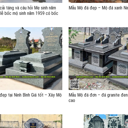
ải táng và câu hỏi Mẹ sinh năm
Mẫu Mộ đá đẹp – Mộ đá xanh Nin
lễ bốc mộ sinh năm 1959 có bốc
 2025 được không?
ẹp tại Ninh Bình Giá tốt – Xây Mộ
Mẫu Mộ đá đơn – đá granite đen
cao