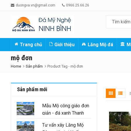
duongva.vn@gmail.com
0966.25.66.26
Trang chủ
Giới thiệu
Lăng Mộ đá
M
mộ đơn
Home
Sản phẩm
Product Tag -
mộ đơn
Sản phẩm mới
Mẫu Mộ công giáo đơn
giản - đá xanh Thanh
Hóa nguyên khối
Tư vấn xây Lăng Mộ