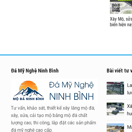
Xây Mộ, sử
biến hiện n
Đá Mỹ Nghệ Ninh Bình
Bài viết tư 
Bá
đẹ
2
Tư vấn, khảo sát, thiết kế xây lăng mộ đá;
Ki
xây, sửa, cải tạo mộ bằng mộ đá chất
bằ
lượng cao; thi công, lắp đặt các sản phẩm
lư
đá mỹ nghệ cao cấp.