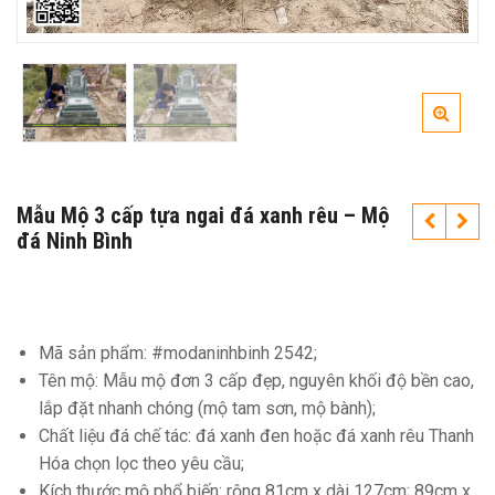
Mẫu Mộ 3 cấp tựa ngai đá xanh rêu – Mộ
đá Ninh Bình
Mã sản phẩm: #modaninhbinh 2542;
Tên mộ: Mẫu mộ đơn 3 cấp đẹp, nguyên khối độ bền cao,
lắp đặt nhanh chóng (mộ tam sơn, mộ bành);
Chất liệu đá chế tác: đá xanh đen hoặc đá xanh rêu Thanh
Hóa chọn lọc theo yêu cầu;
Kích thước mộ phổ biến: rộng 81cm x dài 127cm; 89cm x