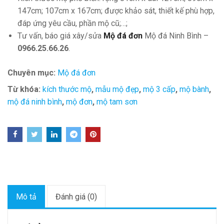
147cm; 107cm x 167cm; được khảo sát, thiết kế phù hợp,
đáp ứng yêu cầu, phần mộ cũ;…;
Tư vấn, báo giá xây/sửa
Mộ đá đơn
Mộ đá Ninh Bình –
0966.25.66.26
.
Chuyên mục:
Mộ đá đơn
Từ khóa:
kích thước mộ
,
mẫu mộ đẹp
,
mộ 3 cấp
,
mộ bành
,
mộ đá ninh bình
,
mộ đơn
,
mộ tam sơn
Mô tả
Đánh giá (0)