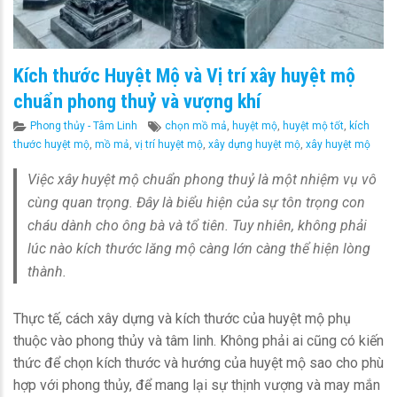
Kích thước Huyệt Mộ và Vị trí xây huyệt mộ
chuẩn phong thuỷ và vượng khí
Categories
Tags
Phong thủy - Tâm Linh
chọn mồ mả
,
huyệt mộ
,
huyệt mộ tốt
,
kích
thước huyệt mộ
,
mồ mả
,
vị trí huyệt mộ
,
xây dựng huyệt mộ
,
xây huyệt mộ
Việc xây huyệt mộ chuẩn phong thuỷ là một nhiệm vụ vô
cùng quan trọng. Đây là biểu hiện của sự tôn trọng con
cháu dành cho ông bà và tổ tiên. Tuy nhiên, không phải
lúc nào kích thước lăng mộ càng lớn càng thể hiện lòng
thành.
Thực tế, cách xây dựng và kích thước của huyệt mộ phụ
thuộc vào phong thủy và tâm linh. Không phải ai cũng có kiến
thức để chọn kích thước và hướng của huyệt mộ sao cho phù
hợp với phong thủy, để mang lại sự thịnh vượng và may mắn