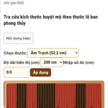
cho gia đình.
Tra cứu kích thước huyệt mộ theo thước lỗ ban
phong thủy
Nội dung
[
Hiện
]
Chọn thước:
Độ dài hiển thị (cm):
Nhập số đo (cm):
Áp dụng
0
10
20
30
40
50