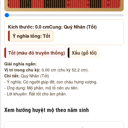
cm
cm
cm
cm
cm
cm
Kích thước:
0.0
cm
Cung:
Quý Nhân (Tốt)
Ý nghĩa tổng: Tốt
Tốt (màu đỏ truyền thống)
Xấu (gỗ tối)
Giải nghĩa ngắn:
Vị trí trong chu kỳ:
0.00 cm (chu kỳ 52.2 cm).
Chi tiết:
Quý Nhân (Tốt)
- Ý nghĩa: Có người giúp đỡ, con cháu hưng vượng.
- Ứng dụng: Mộ phần, mộ tổ nên ưu tiên.
- Lời khuyên: Rất tốt cho âm phần.
Xem hướng huyệt mộ theo năm sinh