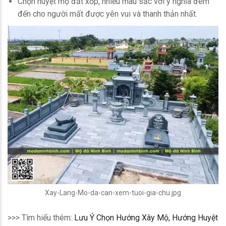
Chọn huyệt mộ đất xốp, nhiều màu sắc với ý nghĩa đem
đến cho người mất được yên vui và thanh thản nhất.
Xay-Lang-Mo-da-can-xem-tuoi-gia-chu.jpg
>>> Tìm hiểu thêm:
Lưu Ý Chọn Hướng Xây Mộ, Hướng Huyệt