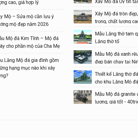
Xây Mộ đá Uy tín tại
o giá xây Mộ đá đôi 1 mái
lượng cao, giá hợp lý
#moda
p tại Ninh Bình cuối năm
Xây Mộ đá tròn đẹp,
Xây Mộ – Sửa mộ cần lư
26
trọng, chất lượng cao
hướng mộ đẹp năm 202
#modatron
nh nghiệm xây Mộ – sửa Mộ
Mẫu Lăng thờ tam q
Mẫu Mộ đá Kim Tĩnh – 
ng Mẫu Mộ đá đẹp, chất
Lăng thờ tổ
quây cho phần mộ của C
ợng
Mẫu Mộ đá xanh rêu
Khu Lăng Mộ đá gia đìn
u Lăng thờ đá 1 mái đẹp –
đẹp bán chạy tại Ni
những hạng mục nào khi
ng đình đá 1 mái
Thiết kế Lăng thờ đ
dựng?
cho khu Lăng Mộ đá
u Lầu thờ đá (Gian thờ đá)
i khu Lăng Mộ gia tộc
Mẫu Mộ đá granite 
lượng, giá tốt - 40tr