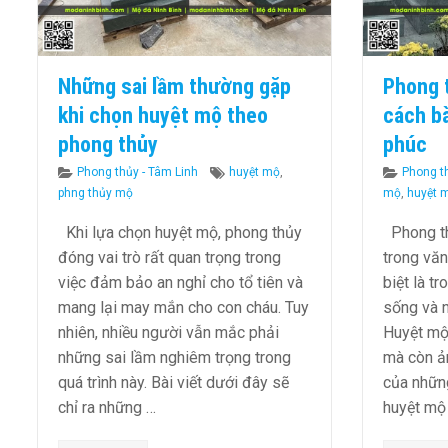
Những sai lầm thường gặp
Phong 
khi chọn huyệt mộ theo
cách bà
phong thủy
phúc
Categories
Tags
Categor
Phong thủy - Tâm Linh
huyệt mộ
,
Phong t
phng thủy mộ
mộ
,
huyệt 
Khi lựa chọn huyệt mộ, phong thủy
Phong th
đóng vai trò rất quan trọng trong
trong vă
việc đảm bảo an nghỉ cho tổ tiên và
biệt là t
mang lại may mắn cho con cháu. Tuy
sống và n
nhiên, nhiều người vẫn mắc phải
Huyệt mộ 
những sai lầm nghiêm trọng trong
mà còn ả
quá trình này. Bài viết dưới đây sẽ
của những
chỉ ra những …
huyệt mộ