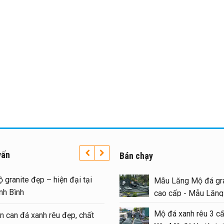
vấn
Bán chạy
y Lăng Mộ đá uy tín trên
Mộ granite đẹp – hiện đạ
Mẫu Lăng Mộ đá gra
àn quốc – Đá Mỹ Nghệ Ninh
Ninh Bình
cao cấp - Mẫu Lăn
nh
#langmoda
Mộ đá xanh rêu 3 cấ
Lan can đá xanh rêu đẹp,