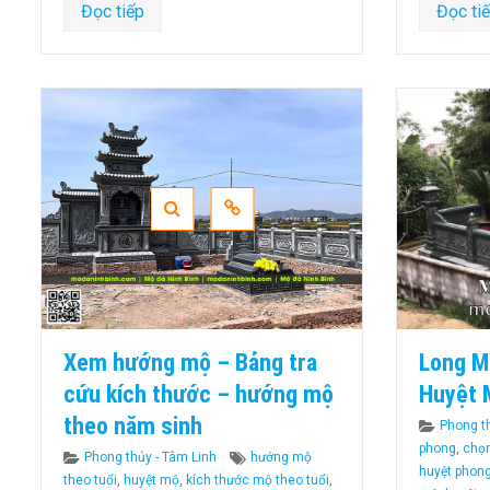
Đọc tiếp
Đọc ti
Xem hướng mộ – Bảng tra
Long M
cứu kích thước – hướng mộ
Huyệt 
theo năm sinh
Categor
Phong t
phong
,
chọn
Categories
Tags
Phong thủy - Tâm Linh
hướng mộ
huyệt phong
theo tuổi
,
huyệt mộ
,
kích thước mộ theo tuổi
,