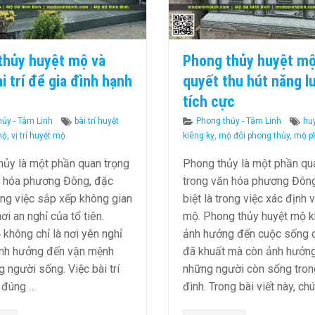
thủy huyệt mộ và
Phong thủy huyệt mộ
i trí để gia đình hạnh
quyết thu hút năng l
tích cực
ies
Tags
Categories
Ta
hủy - Tâm Linh
bài trí huyệt
Phong thủy - Tâm Linh
hu
mộ
,
vị trí huyệt mộ
kiêng kỵ
,
mộ đôi phong thủy
,
mộ p
ủy là một phần quan trọng
Phong thủy là một phần qu
n hóa phương Đông, đặc
trong văn hóa phương Đôn
rong việc sắp xếp không gian
biệt là trong việc xác định v
ơi an nghỉ của tổ tiên.
mộ. Phong thủy huyệt mộ k
không chỉ là nơi yên nghỉ
ảnh hưởng đến cuộc sống 
nh hưởng đến vận mệnh
đã khuất mà còn ảnh hưởn
 người sống. Việc bài trí
những người còn sống tron
 đúng …
đình. Trong bài viết này, ch