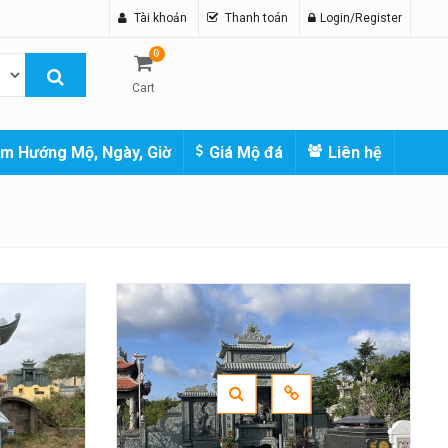
Tài khoản
Thanh toán
Login/Register
0
Cart
m Hướng Mộ, Ngày, Giờ
Giá Mộ đá
Liên hệ