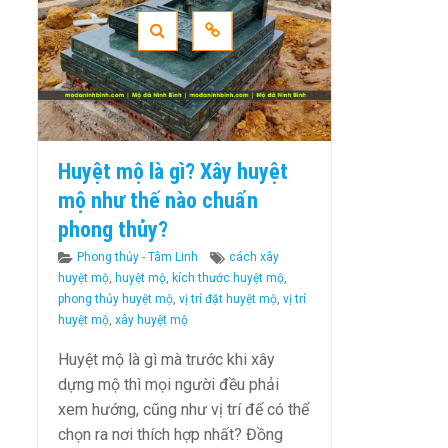
Huyệt mộ là gì? Xây huyệt
mộ như thế nào chuẩn
phong thủy?
Categories
Tags
Phong thủy - Tâm Linh
cách xây
huyệt mộ
,
huyệt mộ
,
kích thước huyệt mộ
,
phong thủy huyệt mộ
,
vị trí đặt huyệt mộ
,
vị trí
huyệt mộ
,
xây huyệt mộ
Huyệt mộ là gì mà trước khi xây
dựng mộ thì mọi người đều phải
xem hướng, cũng như vị trí để có thể
chọn ra nơi thích hợp nhất? Đồng