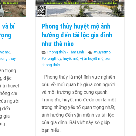
 và bí
Phong thủy huyệt mộ ảnh
ượng
hưởng đến tài lộc gia đình
như thế nào
gs
Categories
Tags
yệt mộ
,
Phong thủy - Tâm Linh
#huyetmo
,
hong thủy
#phongthuy
,
huyệt mộ
,
vị trí huyệt mộ
,
xem
phong thủy
an trọng
Phong thủy là một lĩnh vực nghiên
g, đặc
cứu về mối quan hệ giữa con người
ị trí huyệt
và môi trường sống xung quanh.
hông chỉ
Trong đó, huyệt mộ được coi là một
của người
trong những yếu tố quan trọng nhất,
g đến
ảnh hưởng đến vận mệnh và tài lộc
g gia
của gia đình. Bài viết này sẽ giúp
úng …
bạn hiểu …