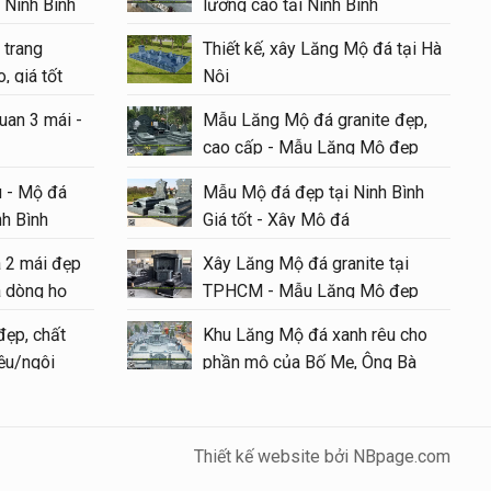
 Ninh Bình
lượng cao tại Ninh Bình
 trang
Thiết kế, xây Lăng Mộ đá tại Hà
u ý
, giá tốt
Nội
6
uan 3 mái -
Mẫu Lăng Mộ đá granite đẹp,
Mộ đá
cao cấp - Mẫu Lăng Mộ đẹp
ha Mẹ
#langmoda
 - Mộ đá
Mẫu Mộ đá đẹp tại Ninh Bình
h gồm
nh Bình
Giá tốt - Xây Mộ đá
 xây
á 2 mái đẹp
Xây Lăng Mộ đá granite tại
 dòng họ
TPHCM - Mẫu Lăng Mộ đẹp
đẹp, chất
Khu Lăng Mộ đá xanh rêu cho
iệu/ngôi
phần mộ của Bố Mẹ, Ông Bà
Thiết kế website bởi NBpage.com