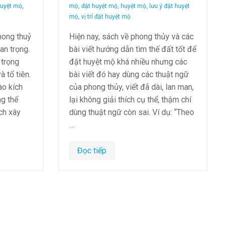
huyệt mộ
,
mộ
,
đặt huyệt mộ
,
huyệt mộ
,
lưu ý đặt huyệt
mộ
,
vị trí đặt huyệt mộ
hong thuỷ
Hiện nay, sách về phong thủy và các
an trọng.
bài viết hướng dẫn tìm thế đất tốt để
 trọng
đặt huyệt mộ khá nhiều nhưng các
 tổ tiên.
bài viết đó hay dùng các thuật ngữ
ào kích
của phong thủy, viết đã dài, lan man,
g thể
lại không giải thích cụ thể, thậm chí
ách xây
dùng thuật ngữ còn sai. Ví dụ: “Theo
…
Đọc tiếp