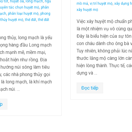
ộ tốt
,
huyệt oa
,
long mạch
,
ngũ
mồ mả
,
vị trí huyệt mộ
,
xây dựng 
uyên tắc chọn huyệt mộ
,
phân
xây huyệt mộ
mạch
,
phân loại huyệt mộ
,
phong
 thủy huyệt mộ
,
thế đất
,
thế đất
Việc xây huyệt mộ chuẩn p
là một nhiệm vụ vô cùng qu
Đây là biểu hiện của sự tôn
ng thủy, long mạch là yếu
con cháu dành cho ông bà và
trọng hàng đầu Long mạch
Tuy nhiên, không phải lúc n
ạch mạnh mẽ, mềm mại,
thước lăng mộ càng lớn càn
thoắt hiện như rồng. Địa
hiện lòng thành. Thực tế, c
 hướng núi sông làm tiêu
dựng và …
ậy, các nhà phong thủy gọi
là long mạch, là khí mạch
Đọc tiếp
ạch núi. …
ếp