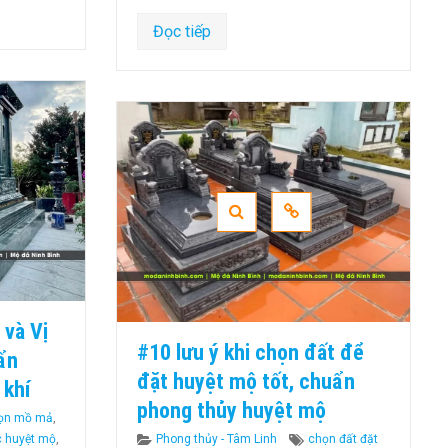
Đọc tiếp
 và Vị
#10 lưu ý khi chọn đất để
ẩn
đặt huyệt mộ tốt, chuẩn
 khí
phong thủy huyệt mộ
gs
ọn mồ mả
,
Categories
Tags
c huyệt mộ
,
Phong thủy - Tâm Linh
chọn đất đặt