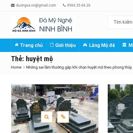
duongva.vn@gmail.com
0966.25.66.26
Trang chủ
Giới thiệu
Lăng Mộ đá
M
Thẻ:
huyệt mộ
Home
Những sai lầm thường gặp khi chọn huyệt mộ theo phong thủy