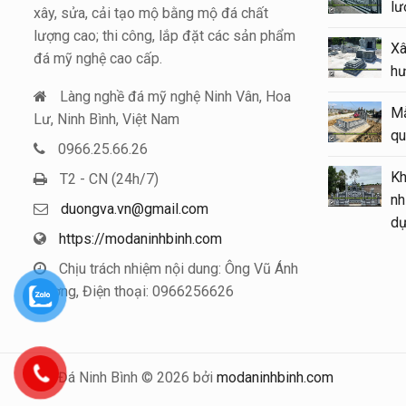
Bá
xây, sửa, cải tạo mộ bằng mộ đá chất
đẹ
lượng cao; thi công, lắp đặt các sản phẩm
20
đá mỹ nghệ cao cấp.
Ki
Làng nghề đá mỹ nghệ Ninh Vân, Hoa
bằ
Lư, Ninh Bình, Việt Nam
lư
0966.25.66.26
T2 - CN (24h/7)
Mẫ
Lo
duongva.vn@gmail.com
https://modaninhbinh.com
Mẫ
tạ
Chịu trách nhiệm nội dung: Ông Vũ Ánh
Dương, Điện thoại: 0966256626
Mộ Đá Ninh Bình © 2026 bởi
modaninhbinh.com