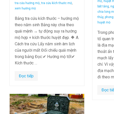
mộ
,
huyệt m
tra cứu hướng mộ
,
tra cứu kích thước mộ
,
bất táng
,
ng
xem hướng mộ
chia long 
thủy
,
phong
Bảng tra cứu kích thước – hướng mộ
huyệt mộ
theo năm sinh Bảng này chia theo
quái mệnh → tự động suy ra hướng
Trong pho
mộ hợp + kích thước huyệt đẹp. 🔶 A.
tố quan 
Cách tra cứu Lấy năm sinh âm lịch
là địa m
của người mất Đối chiếu quái mệnh
thoắt ẩn 
trong bảng Đọc:✔ Hướng mộ tốt✔
mạch lấy
Kích thước …
chí. Vì v
địa mạch 
Đọc tiếp
đi theo m
Đọc ti