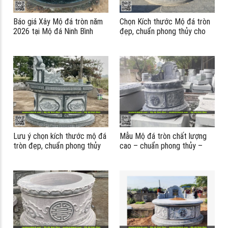
Báo giá Xây Mộ đá tròn năm
Chọn Kích thước Mộ đá tròn
2026 tại Mộ đá Ninh Bình
đẹp, chuẩn phong thủy cho
Ông Bà – Cha Mẹ
Lưu ý chọn kích thước mộ đá
Mẫu Mộ đá tròn chất lượng
tròn đẹp, chuẩn phong thủy
cao – chuẩn phong thủy –
khi xây mộ?
tâm linh năm 2026
á
á