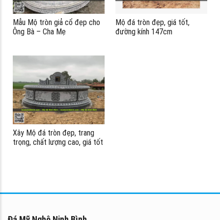
Mẫu Mộ tròn giả cổ đẹp cho
Mộ đá tròn đẹp, giá tốt,
ểu
Ông Bà – Cha Mẹ
đường kính 147cm
Xây Mộ đá tròn đẹp, trang
trọng, chất lượng cao, giá tốt
#modatron
Đá Mỹ Nghệ Ninh Bình