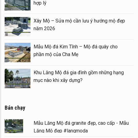
hợp lý
Xây Mộ – Sửa mộ cần lưu ý hướng mộ đẹp
năm 2026
đá
Mẫu Mộ đá Kim Tĩnh – Mộ đá quây cho
phần mộ của Cha Mẹ
g
Khu Lăng Mộ đá gia đình gồm những hạng
mục nào khi xây dựng?
Bán chạy
Mẫu Lăng Mộ đá granite đẹp, cao cấp - Mẫu
Lăng Mộ đẹp #langmoda