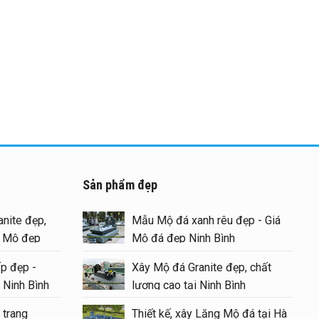
Sản phẩm đẹp
nite đẹp,
Mẫu Mộ đá xanh rêu đẹp - Giá
g Mộ đẹp
Mộ đá đẹp Ninh Bình
p đẹp -
Xây Mộ đá Granite đẹp, chất
 Ninh Bình
lượng cao tại Ninh Bình
 trang
Thiết kế, xây Lăng Mộ đá tại Hà