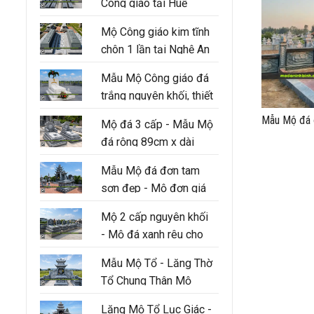
Công giáo tại Huế
Mộ Công giáo kim tĩnh
chôn 1 lần tại Nghệ An
Mẫu Mộ Công giáo đá
trắng nguyên khối, thiết
kế 3 cấp hiện đại
Mẫu Mộ đá 
Mộ đá 3 cấp - Mẫu Mộ
đá rộng 89cm x dài
147cm
Mẫu Mộ đá đơn tam
sơn đẹp - Mộ đơn giá
tốt tại Ninh Bình
Mộ 2 cấp nguyên khối
- Mộ đá xanh rêu cho
người thân trong gia
Mẫu Mộ Tổ - Lăng Thờ
đình
Tổ Chung Thân Mộ
Lăng Mộ Tổ Lục Giác -