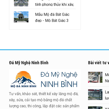
tính phong thủy khi xây,
sửa lăng mộ tổ cần
Mẫu Mộ đá Bát Giác
đảm bảo như thế nào
đẹp - Mộ Bát Giác 3
mái
Đá Mỹ Nghệ Ninh Bình
Bài viết tư 
Xây Lăng Mộ đá uy tín trên
toàn quốc – Đá Mỹ Nghệ Ni
Bình
Tư vấn, khảo sát, thiết kế xây lăng mộ đá;
Báo giá xây Mộ đá đôi 1 má
xây, sửa, cải tạo mộ bằng mộ đá chất
đẹp tại Ninh Bình cuối năm
lượng cao; thi công, lắp đặt các sản phẩm