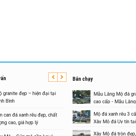
vấn
Bán chạy
Mộ granite đẹp – hiện đại tại
Mẫu Lăng Mộ đá gra
nh
Ninh Bình
cao cấp - Mẫu Lăn
#langmoda
Mộ đá xanh rêu 3 cấ
Lan can đá xanh rêu đẹp, chất
Xây Mộ đá Uy tín tại
i
lượng cao, giá hợp lý
#moda
Xây Mộ đá tròn đẹp,