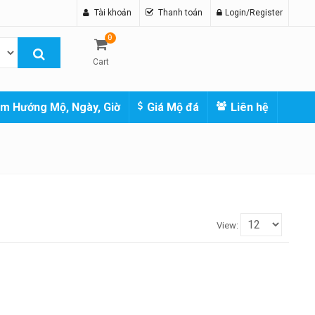
Tài khoản
Thanh toán
Login/Register
0
Cart
m Hướng Mộ, Ngày, Giờ
Giá Mộ đá
Liên hệ
View: