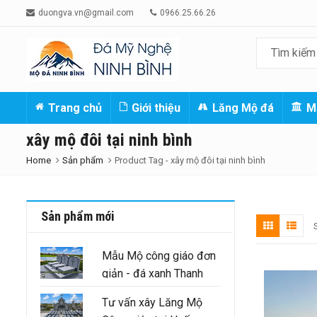
duongva.vn@gmail.com
0966.25.66.26
Trang chủ
Giới thiệu
Lăng Mộ đá
M
xây mộ đôi tại ninh bình
Home
Sản phẩm
Product Tag -
xây mộ đôi tại ninh bình
Sản phẩm mới
Mẫu Mộ công giáo đơn
giản - đá xanh Thanh
Hóa nguyên khối
Tư vấn xây Lăng Mộ