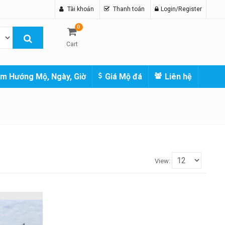
Tài khoản
Thanh toán
Login/Register
0
Cart
m Hướng Mộ, Ngày, Giờ
Giá Mộ đá
Liên hệ
View: