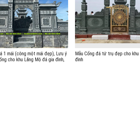
 1 mái (công một mái đẹp), Lưu ý
Mẫu Cổng đá tứ trụ đẹp cho khu
ng cho khu Lăng Mộ đá gia đình,
đình