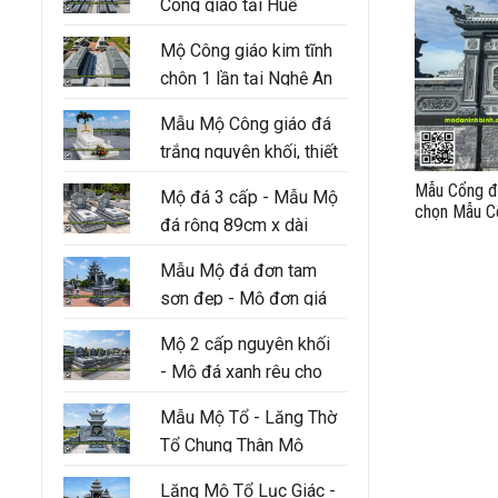
Công giáo tại Huế
Mộ Công giáo kim tĩnh
chôn 1 lần tại Nghệ An
Mẫu Mộ Công giáo đá
trắng nguyên khối, thiết
kế 3 cấp hiện đại
Mẫu Cổng đá
Mộ đá 3 cấp - Mẫu Mộ
chọn Mẫu Cổ
đá rộng 89cm x dài
dòng họ
147cm
Mẫu Mộ đá đơn tam
sơn đẹp - Mộ đơn giá
tốt tại Ninh Bình
Mộ 2 cấp nguyên khối
- Mộ đá xanh rêu cho
người thân trong gia
Mẫu Mộ Tổ - Lăng Thờ
đình
Tổ Chung Thân Mộ
Lăng Mộ Tổ Lục Giác -