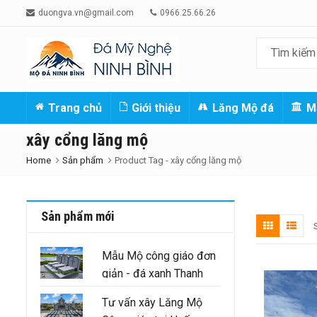
duongva.vn@gmail.com
0966.25.66.26
Trang chủ
Giới thiệu
Lăng Mộ đá
M
xây cổng lăng mộ
Home
Sản phẩm
Product Tag -
xây cổng lăng mộ
Sản phẩm mới
Mẫu Mộ công giáo đơn
giản - đá xanh Thanh
Hóa nguyên khối
Tư vấn xây Lăng Mộ