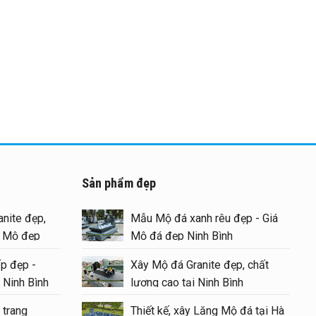
Sản phẩm đẹp
nite đẹp,
Mẫu Mộ đá xanh rêu đẹp - Giá
g Mộ đẹp
Mộ đá đẹp Ninh Bình
p đẹp -
Xây Mộ đá Granite đẹp, chất
 Ninh Bình
lượng cao tại Ninh Bình
 trang
Thiết kế, xây Lăng Mộ đá tại Hà