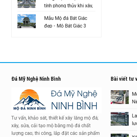
tính phong thủy khi xây,
sửa lăng mộ tổ cần
Mẫu Mộ đá Bát Giác
đảm bảo như thế nào
đẹp - Mộ Bát Giác 3
mái
Đá Mỹ Nghệ Ninh Bình
Bài viết tư 
Xây Lăng Mộ đá uy tín trên
Mộ
toàn quốc – Đá Mỹ Nghệ Ninh
Ni
Bình
La
Tư vấn, khảo sát, thiết kế xây lăng mộ đá;
Báo giá xây Mộ đá đôi 1 mái
lư
xây, sửa, cải tạo mộ bằng mộ đá chất
đẹp tại Ninh Bình cuối năm
lượng cao; thi công, lắp đặt các sản phẩm