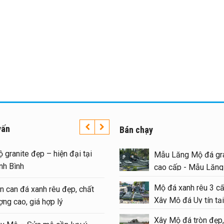
vấn
Bán chạy
 granite đẹp – hiện đại tại
Mẫu Lăng Mộ đá gra
nh Bình
cao cấp - Mẫu Lăn
#langmoda
Mộ đá xanh rêu 3 cấ
n can đá xanh rêu đẹp, chất
Xây Mộ đá Uy tín tại
ợng cao, giá hợp lý
#moda
Xây Mộ đá tròn đẹp,