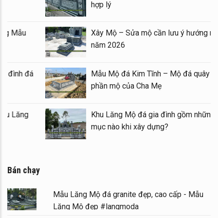
h cuối năm 2026
hợp lý
h nghiệm xây Mộ – sửa Mộ bằng Mẫu
Xây Mộ
đá đẹp, chất lượng
năm 20
 Lăng thờ đá 1 mái đẹp – Long đình đá
Mẫu Mộ
ái
phần m
 Lầu thờ đá (Gian thờ đá) tại khu Lăng
Khu Lăn
gia tộc
mục nào
Bán chạy
Mẫu Lăng Mộ đá granite đẹp, cao cấp - Mẫu
Lăng Mộ đẹp #langmoda