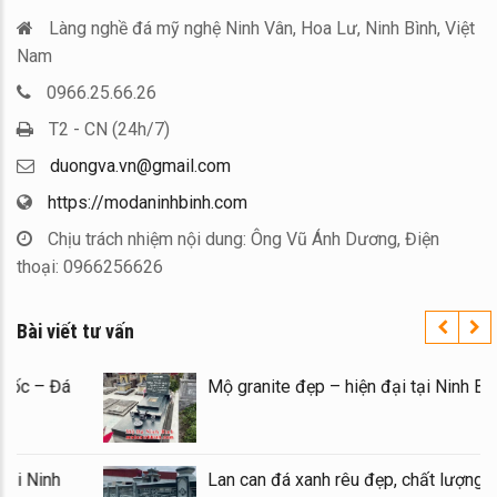
Làng nghề đá mỹ nghệ Ninh Vân, Hoa Lư, Ninh Bình, Việt
Nam
0966.25.66.26
T2 - CN (24h/7)
duongva.vn@gmail.com
https://modaninhbinh.com
Chịu trách nhiệm nội dung: Ông Vũ Ánh Dương, Điện
thoại: 0966256626
Bài viết tư vấn
 Lăng Mộ đá uy tín trên toàn quốc – Đá
Mộ gran
Nghệ Ninh Bình
 giá xây Mộ đá đôi 1 mái đẹp tại Ninh
Lan can