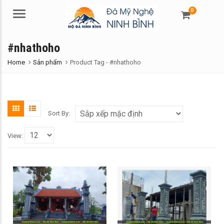
0
Menu
#nhathoho
Home
Sản phẩm
Product Tag -
#nhathoho
Sort By:
View: