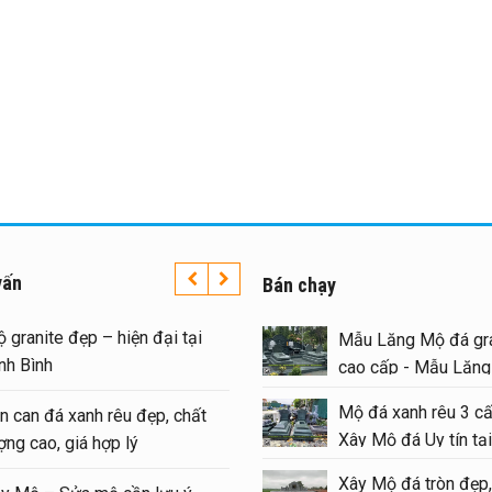
vấn
Bán chạy
 granite đẹp – hiện đại tại
Mẫu Lăng Mộ đá gra
nh Bình
cao cấp - Mẫu Lăn
#langmoda
Mộ đá xanh rêu 3 cấ
n can đá xanh rêu đẹp, chất
Xây Mộ đá Uy tín tại
ợng cao, giá hợp lý
#moda
Xây Mộ đá tròn đẹp,