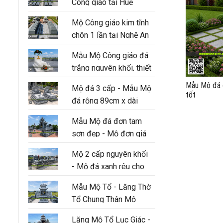
Công giáo tại Huế
Mộ Công giáo kim tĩnh
chôn 1 lần tại Nghệ An
Mẫu Mộ Công giáo đá
trắng nguyên khối, thiết
kế 3 cấp hiện đại
Mẫu Mộ đá đ
Mộ đá 3 cấp - Mẫu Mộ
tốt
đá rộng 89cm x dài
147cm
Mẫu Mộ đá đơn tam
sơn đẹp - Mộ đơn giá
tốt tại Ninh Bình
Mộ 2 cấp nguyên khối
- Mộ đá xanh rêu cho
người thân trong gia
Mẫu Mộ Tổ - Lăng Thờ
đình
Tổ Chung Thân Mộ
Lăng Mộ Tổ Lục Giác -