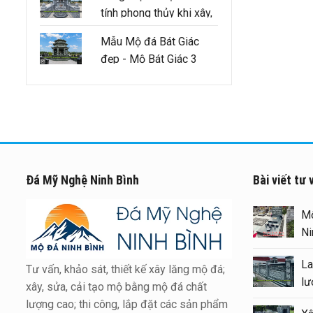
tính phong thủy khi xây,
sửa lăng mộ tổ cần
Mẫu Mộ đá Bát Giác
đảm bảo như thế nào
đẹp - Mộ Bát Giác 3
mái
Đá Mỹ Nghệ Ninh Bình
Bài viết tư 
Xây Lăng Mộ đá uy tín trên
Mộ
toàn quốc – Đá Mỹ Nghệ Ninh
Ni
Bình
La
Tư vấn, khảo sát, thiết kế xây lăng mộ đá;
Báo giá xây Mộ đá đôi 1 mái
lư
xây, sửa, cải tạo mộ bằng mộ đá chất
đẹp tại Ninh Bình cuối năm
lượng cao; thi công, lắp đặt các sản phẩm