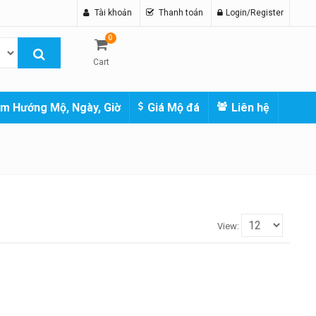
Tài khoản
Thanh toán
Login/Register
0
Cart
m Hướng Mộ, Ngày, Giờ
Giá Mộ đá
Liên hệ
View: