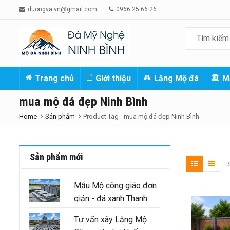
duongva.vn@gmail.com
0966.25.66.26
Trang chủ
Giới thiệu
Lăng Mộ đá
M
mua mộ đá đẹp Ninh Bình
Home
Sản phẩm
Product Tag -
mua mộ đá đẹp Ninh Bình
Sản phẩm mới
Mẫu Mộ công giáo đơn
giản - đá xanh Thanh
Hóa nguyên khối
Tư vấn xây Lăng Mộ