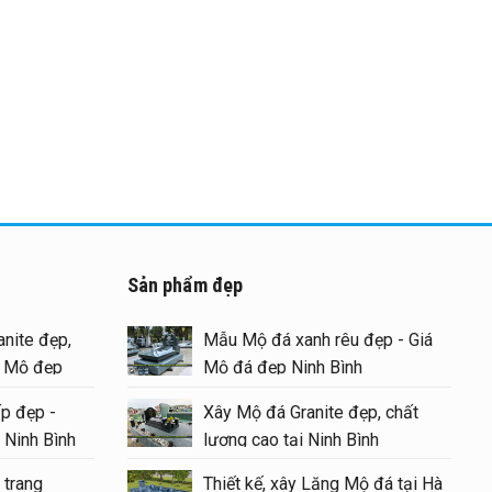
Sản phẩm đẹp
nite đẹp,
Mẫu Mộ đá xanh rêu đẹp - Giá
g Mộ đẹp
Mộ đá đẹp Ninh Bình
p đẹp -
Xây Mộ đá Granite đẹp, chất
 Ninh Bình
lượng cao tại Ninh Bình
 trang
Thiết kế, xây Lăng Mộ đá tại Hà