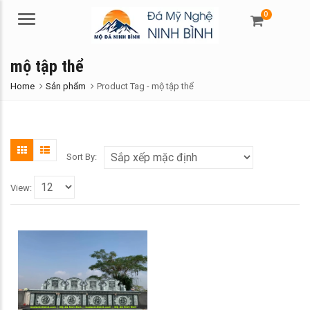
0
Menu
mộ tập thể
Home
Sản phẩm
Product Tag -
mộ tập thể
Sort By:
View: