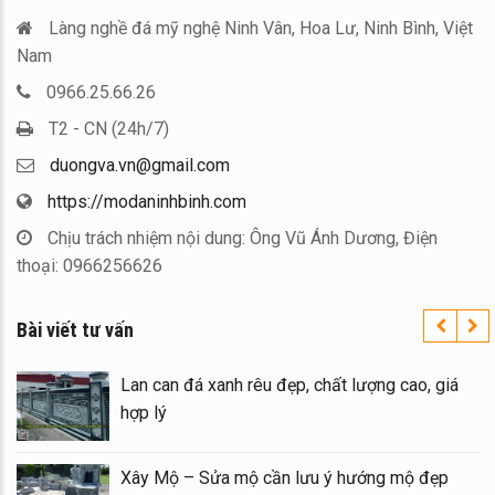
Làng nghề đá mỹ nghệ Ninh Vân, Hoa Lư, Ninh Bình, Việt
Nam
0966.25.66.26
T2 - CN (24h/7)
duongva.vn@gmail.com
https://modaninhbinh.com
Chịu trách nhiệm nội dung: Ông Vũ Ánh Dương, Điện
thoại: 0966256626
Bài viết tư vấn
inh
Lan can đá xanh rêu đẹp, chất lượng cao, gi
hợp lý
ẫu
Xây Mộ – Sửa mộ cần lưu ý hướng mộ đẹp