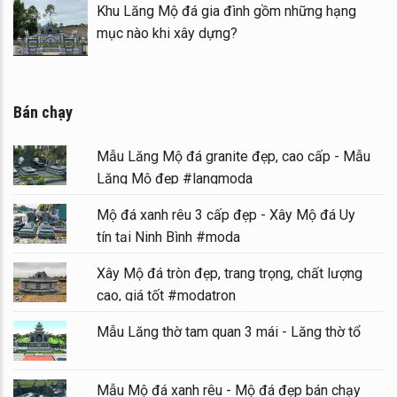
hu Lăng
Khu Lăng Mộ đá gia đình gồm những h
mục nào khi xây dựng?
Bán chạy
Mẫu Lăng Mộ đá granite đẹp, cao cấp - Mẫu
Lăng Mộ đẹp #langmoda
Mộ đá xanh rêu 3 cấp đẹp - Xây Mộ đá Uy
tín tại Ninh Bình #moda
Xây Mộ đá tròn đẹp, trang trọng, chất lượng
cao, giá tốt #modatron
Mẫu Lăng thờ tam quan 3 mái - Lăng thờ tổ
Mẫu Mộ đá xanh rêu - Mộ đá đẹp bán chạy