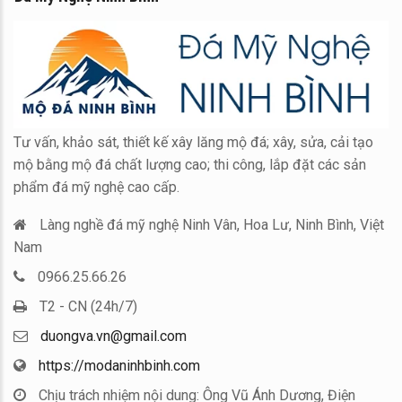
ểu
Tư vấn, khảo sát, thiết kế xây lăng mộ đá; xây, sửa, cải tạo
mộ bằng mộ đá chất lượng cao; thi công, lắp đặt các sản
phẩm đá mỹ nghệ cao cấp.
Làng nghề đá mỹ nghệ Ninh Vân, Hoa Lư, Ninh Bình, Việt
Nam
0966.25.66.26
T2 - CN (24h/7)
duongva.vn@gmail.com
https://modaninhbinh.com
Chịu trách nhiệm nội dung: Ông Vũ Ánh Dương, Điện