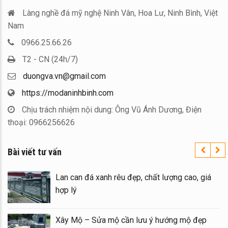
Làng nghề đá mỹ nghệ Ninh Vân, Hoa Lư, Ninh Bình, Việt
Nam
0966.25.66.26
T2 - CN (24h/7)
duongva.vn@gmail.com
https://modaninhbinh.com
Chịu trách nhiệm nội dung: Ông Vũ Ánh Dương, Điện
thoại: 0966256626
Bài viết tư vấn
i đẹp tại Ninh
Lan can đá xanh rêu đẹp, chất l
hợp lý
a Mộ bằng Mẫu
Xây Mộ – Sửa mộ cần lưu ý h