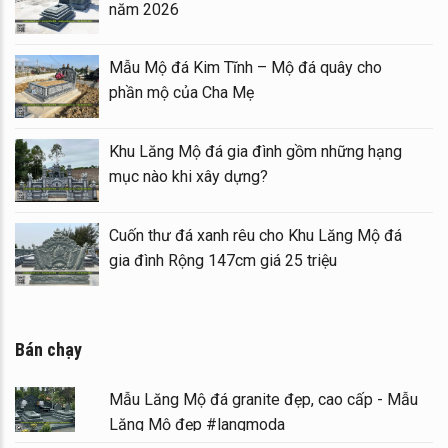
năm 2026
p – Long đình đá
Mẫu Mộ đá Kim Tĩnh – Mộ đá 
phần mộ của Cha Mẹ
á) tại khu Lăng
Khu Lăng Mộ đá gia đình gồm 
mục nào khi xây dựng?
tại Ninh Bình
Cuốn thư đá xanh rêu cho Khu
gia đình Rộng 147cm giá 25 tri
Bán chạy
Mẫu Lăng Mộ đá granite đẹp, cao cấp - Mẫu
Lăng Mộ đẹp #langmoda