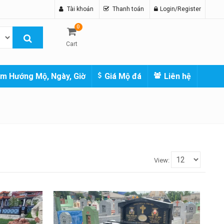
Tài khoản
Thanh toán
Login/Register
0
Cart
m Hướng Mộ, Ngày, Giờ
Giá Mộ đá
Liên hệ
View: