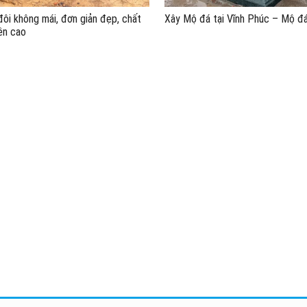
ôi không mái, đơn giản đẹp, chất
Xây Mộ đá tại Vĩnh Phúc – Mộ đá
ền cao