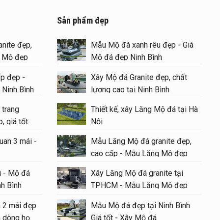
Sản phẩm đẹp
nite đẹp,
Mẫu Mộ đá xanh rêu đẹp - Giá
g Mộ đẹp
Mộ đá đẹp Ninh Bình
p đẹp -
Xây Mộ đá Granite đẹp, chất
 Ninh Bình
lượng cao tại Ninh Bình
 trang
Thiết kế, xây Lăng Mộ đá tại Hà
, giá tốt
Nội
ẹ
uan 3 mái -
Mẫu Lăng Mộ đá granite đẹp,
cao cấp - Mẫu Lăng Mộ đẹp
#langmoda
 - Mộ đá
Xây Lăng Mộ đá granite tại
nh Bình
TPHCM - Mẫu Lăng Mộ đẹp
á 2 mái đẹp
Mẫu Mộ đá đẹp tại Ninh Bình
 dòng họ
Giá tốt - Xây Mộ đá