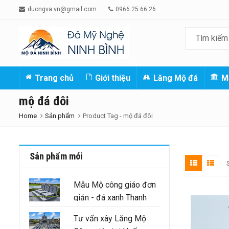
duongva.vn@gmail.com
0966.25.66.26
Trang chủ
Giới thiệu
Lăng Mộ đá
M
mộ đá đôi
Home
Sản phẩm
Product Tag -
mộ đá đôi
Sản phẩm mới
Mẫu Mộ công giáo đơn
giản - đá xanh Thanh
Hóa nguyên khối
Tư vấn xây Lăng Mộ