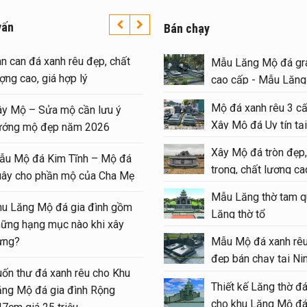
vấn
Bán chạy
 xây Mộ đá đôi 1 mái
Lan can đá xanh rêu đẹp, chất
Mẫu Lăng Mộ đá gra
Ninh Bình cuối năm
lượng cao, giá hợp lý
cao cấp - Mẫu Lăn
#langmoda
Mộ đá xanh rêu 3 cấ
Xây Mộ – Sửa mộ cần lưu ý
Xây Mộ đá Uy tín tại
hiệm xây Mộ – sửa Mộ
hướng mộ đẹp năm 2026
#moda
u Mộ đá đẹp, chất
Xây Mộ đá tròn đẹp,
Mẫu Mộ đá Kim Tĩnh – Mộ đá
trọng, chất lượng cao
quây cho phần mộ của Cha M
#modatron
g thờ đá 1 mái đẹp –
Mẫu Lăng thờ tam q
Khu Lăng Mộ đá gia đình gồm
nh đá 1 mái
Lăng thờ tổ
những hạng mục nào khi xây
thờ đá (Gian thờ đá)
dựng?
Mẫu Mộ đá xanh rêu
Lăng Mộ gia tộc
đẹp bán chạy tại Ni
Cuốn thư đá xanh rêu cho Khu
Thiết kế Lăng thờ đ
te đẹp – hiện đại tại
Lăng Mộ đá gia đình Rộng
cho khu Lăng Mộ đá