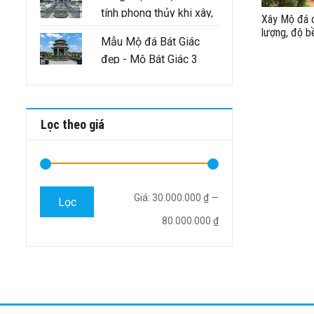
tính phong thủy khi xây,
Xây Mộ đá đ
sửa lăng mộ tổ cần
lượng, độ b
Mẫu Mộ đá Bát Giác
đảm bảo như thế nào
đẹp - Mộ Bát Giác 3
mái
Lọc theo giá
Giá
Giá
Giá:
30.000.000 ₫
—
Lọc
tối
tối
80.000.000 ₫
thiểu
đa