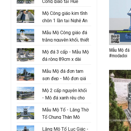
Công giáo tại Huế
Mộ Công giáo kim tĩnh
chôn 1 lần tại Nghệ An
Mẫu Mộ Công giáo đá
trắng nguyên khối, thiết
kế 3 cấp hiện đại
Mẫu Mộ đá đ
Mộ đá 3 cấp - Mẫu Mộ
#modadoi
đá rộng 89cm x dài
147cm
Mẫu Mộ đá đơn tam
sơn đẹp - Mộ đơn giá
tốt tại Ninh Bình
Mộ 2 cấp nguyên khối
- Mộ đá xanh rêu cho
người thân trong gia
Mẫu Mộ Tổ - Lăng Thờ
đình
Tổ Chung Thân Mộ
Lăng Mộ Tổ Lục Giác -