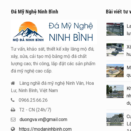
Đá Mỹ Nghệ Ninh Bình
Bài viết tư 
Báo giá
đẹp tại 
2026
Tư vấn, khảo sát, thiết kế xây lăng mộ đá;
Kinh ng
xây, sửa, cải tạo mộ bằng mộ đá chất
bằng Mẫ
lượng cao; thi công, lắp đặt các sản phẩm
lượng
đá mỹ nghệ cao cấp.
Mẫu Lăn
Làng nghề đá mỹ nghệ Ninh Vân, Hoa
Long đì
Lư, Ninh Bình, Việt Nam
0966.25.66.26
Mẫu Lầu 
T2 - CN (24h/7)
tại khu 
duongva.vn@gmail.com
Mộ grani
https://modaninhbinh.com