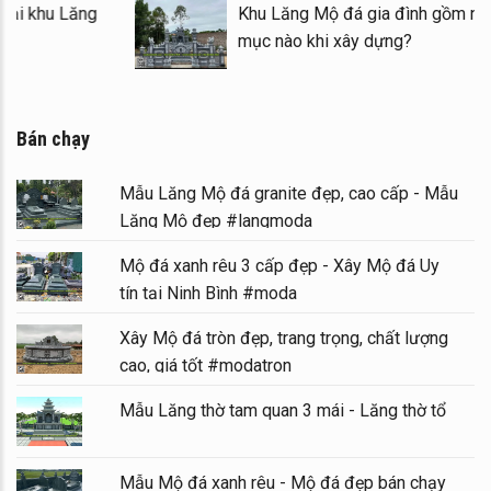
Mẫu Lầu thờ đá (Gian thờ đá) tại khu Lăng
Kh
Mộ gia tộc
mụ
Bán chạy
Mẫu Lăng Mộ đá granite đẹp, cao cấp - Mẫu
Lăng Mộ đẹp #langmoda
Mộ đá xanh rêu 3 cấp đẹp - Xây Mộ đá Uy
tín tại Ninh Bình #moda
Xây Mộ đá tròn đẹp, trang trọng, chất lượng
cao, giá tốt #modatron
Mẫu Lăng thờ tam quan 3 mái - Lăng thờ tổ
Mẫu Mộ đá xanh rêu - Mộ đá đẹp bán chạy