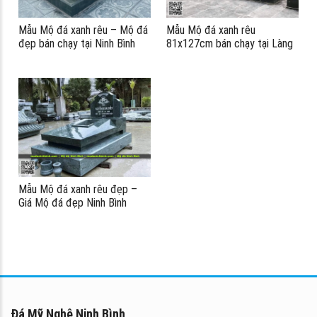
Mẫu Mộ đá xanh rêu – Mộ đá
Mẫu Mộ đá xanh rêu
đẹp bán chạy tại Ninh Bình
81x127cm bán chạy tại Làng
nghề đá Ninh Bình
Mẫu Mộ đá xanh rêu đẹp –
Giá Mộ đá đẹp Ninh Bình
á
á
Đá Mỹ Nghệ Ninh Bình