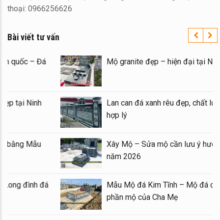
thoại: 0966256626
Bài viết tư vấn
Xây Lăng Mộ đá uy tín trên toàn quốc – Đá
Mộ
Mỹ Nghệ Ninh Bình
Báo giá xây Mộ đá đôi 1 mái đẹp tại Ninh
La
Bình cuối năm 2026
hợ
Kinh nghiệm xây Mộ – sửa Mộ bằng Mẫu
Xâ
Mộ đá đẹp, chất lượng
nă
Mẫu Lăng thờ đá 1 mái đẹp – Long đình đá
Mẫ
1 mái
ph