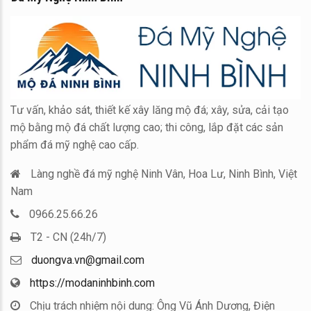
ểu
Tư vấn, khảo sát, thiết kế xây lăng mộ đá; xây, sửa, cải tạo
mộ bằng mộ đá chất lượng cao; thi công, lắp đặt các sản
phẩm đá mỹ nghệ cao cấp.
Làng nghề đá mỹ nghệ Ninh Vân, Hoa Lư, Ninh Bình, Việt
Nam
0966.25.66.26
T2 - CN (24h/7)
duongva.vn@gmail.com
https://modaninhbinh.com
Chịu trách nhiệm nội dung: Ông Vũ Ánh Dương, Điện