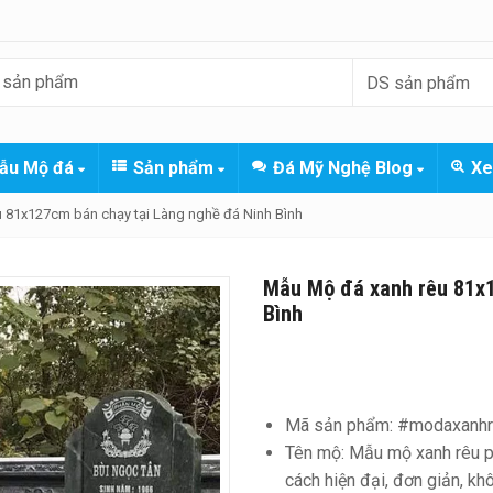
ẫu Mộ đá
Sản phẩm
Đá Mỹ Nghệ Blog
Xe
 81x127cm bán chạy tại Làng nghề đá Ninh Bình
Mẫu Mộ đá xanh rêu 81x1
Bình
Mã sản phẩm: #modaxanhr
Tên mộ: Mẫu mộ xanh rêu ph
cách hiện đại, đơn giản, kh