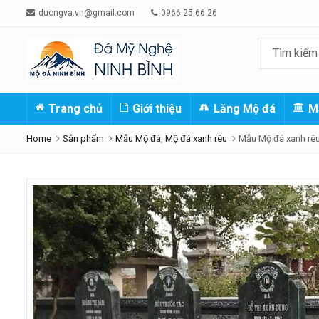
duongva.vn@gmail.com
0966.25.66.26
Trang chủ
Giới thiệu
Lăng Mộ đá
M
Home
Sản phẩm
Mẫu Mộ đá
,
Mộ đá xanh rêu
Mẫu Mộ đá xanh rêu