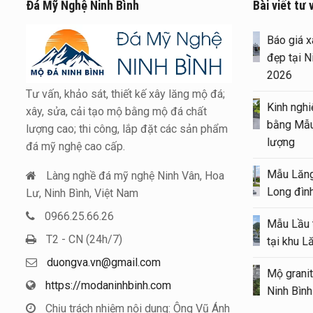
Đá Mỹ Nghệ Ninh Bình
Bài viết tư 
Bá
đẹ
2
Tư vấn, khảo sát, thiết kế xây lăng mộ đá;
Ki
xây, sửa, cải tạo mộ bằng mộ đá chất
bằ
lượng cao; thi công, lắp đặt các sản phẩm
lư
đá mỹ nghệ cao cấp.
Mẫ
Làng nghề đá mỹ nghệ Ninh Vân, Hoa
Lo
Lư, Ninh Bình, Việt Nam
0966.25.66.26
Mẫ
T2 - CN (24h/7)
tạ
duongva.vn@gmail.com
Mộ
https://modaninhbinh.com
Ni
Chịu trách nhiệm nội dung: Ông Vũ Ánh