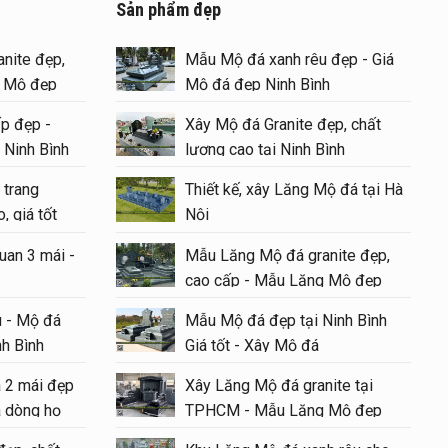
Sản phẩm đẹp
 chất
nite đẹp,
Mẫu Mộ đá xanh rêu đẹp - Giá
g Mộ đẹp
Mộ đá đẹp Ninh Bình
p đẹp -
Xây Mộ đá Granite đẹp, chất
u ý
 Ninh Bình
lượng cao tại Ninh Bình
6
 trang
Thiết kế, xây Lăng Mộ đá tại Hà
Mộ đá
, giá tốt
Nội
Cha Mẹ
uan 3 mái -
Mẫu Lăng Mộ đá granite đẹp,
h gồm
cao cấp - Mẫu Lăng Mộ đẹp
 xây
#langmoda
 - Mộ đá
Mẫu Mộ đá đẹp tại Ninh Bình
nh Bình
Giá tốt - Xây Mộ đá
o Khu
á 2 mái đẹp
Xây Lăng Mộ đá granite tại
ng
 dòng họ
TPHCM - Mẫu Lăng Mộ đẹp