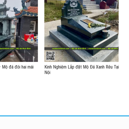
đôi hai mái
Kinh Nghiệm Lắp đặt Mộ Đá Xanh Rêu Tại Hà
Mẫu
Nội
Yên