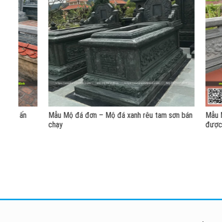
n
Mẫu Mộ đá đơn – Mộ đá xanh rêu tam sơn bán
Mẫu Mộ đá xa
chạy
được lựa chọ