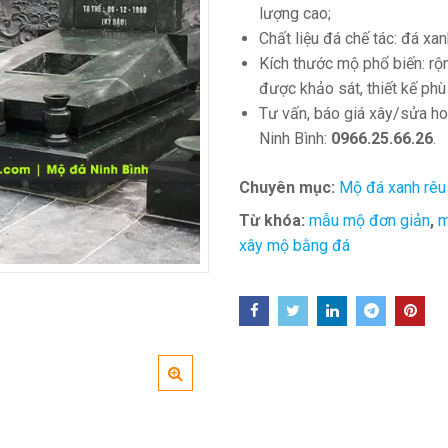
lượng cao;
Chất liệu đá chế tác: đá xa
Kích thước mộ phổ biến: r
được khảo sát, thiết kế ph
Tư vấn, báo giá xây/sửa ho
Ninh Bình:
0966.25.66.26
.
Chuyên mục:
Mộ đá xanh rêu
Từ khóa:
mẫu mộ đơn giản
,
m
xây mộ bằng đá