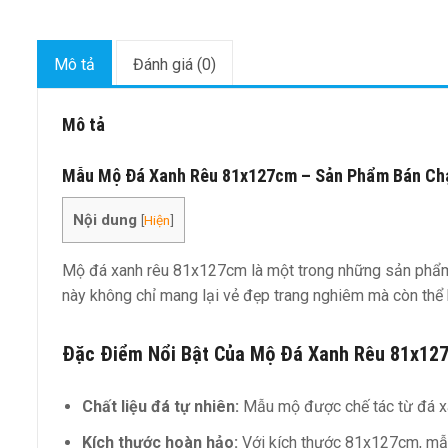
Mô tả
Đánh giá (0)
Mô tả
Mẫu Mộ Đá Xanh Rêu 81x127cm – Sản Phẩm Bán Chạy
Nội dung
[
Hiện
]
Mộ đá xanh rêu 81x127cm là một trong những sản phẩm nổ
này không chỉ mang lại vẻ đẹp trang nghiêm mà còn thể h
Đặc Điểm Nổi Bật Của Mộ Đá Xanh Rêu 81x12
Chất liệu đá tự nhiên:
Mẫu mộ được chế tác từ đá xanh
Kích thước hoàn hảo:
Với kích thước 81x127cm, mẫu 