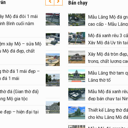
vấn
Bán chạy
o giá xây Mộ đá đôi 1 mái
Lan can đá xanh rêu đẹp,
Mẫu Lăng Mộ đá gra
p tại Ninh Bình cuối năm
lượng cao, giá hợp lý
cao cấp - Mẫu Lăn
026
#langmoda
Mộ đá xanh rêu 3 cấ
Xây Mộ – Sửa mộ cần lư
Xây Mộ đá Uy tín tại
nh nghiệm xây Mộ – sửa Mộ
hướng mộ đẹp năm 202
#moda
ng Mẫu Mộ đá đẹp, chất
Xây Mộ đá tròn đẹp,
Mẫu Mộ đá Kim Tĩnh – 
ợng
trọng, chất lượng cao
quây cho phần mộ của 
#modatron
u Lăng thờ đá 1 mái đẹp –
Mẫu Lăng thờ tam q
Khu Lăng Mộ đá gia đìn
ng đình đá 1 mái
Lăng thờ tổ
những hạng mục nào khi
u Lầu thờ đá (Gian thờ đá)
dựng?
Mẫu Mộ đá xanh rêu
i khu Lăng Mộ gia tộc
đẹp bán chạy tại Ni
Cuốn thư đá xanh rêu ch
Thiết kế Lăng thờ đ
 granite đẹp – hiện đại tại
Lăng Mộ đá gia đình Rộ
cho khu Lăng Mộ đá
nh Bình
147cm giá 25 triệu