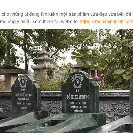
 cho những ai đang tìm kiếm một sản phẩm vừa đẹp vừa bền để t
 mộ ưng ý nhất! Xem thêm tại website:
https://modaninhbinh.co