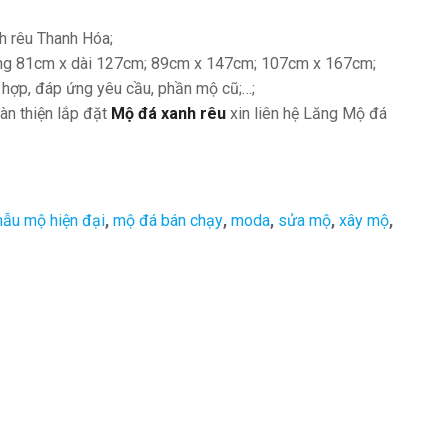
nh rêu Thanh Hóa;
ộng 81cm x dài 127cm; 89cm x 147cm; 107cm x 167cm;
ù hợp, đáp ứng yêu cầu, phần mộ cũ;…;
àn thiện lắp đặt
Mộ đá xanh rêu
xin liên hệ Lăng Mộ đá
ẫu mộ hiện đại
,
mộ đá bán chạy
,
moda
,
sửa mộ
,
xây mộ
,