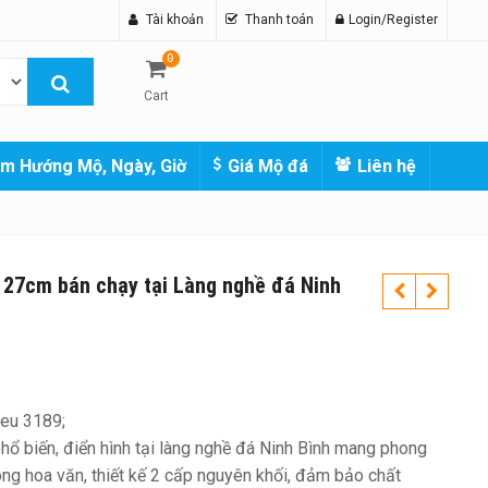
Tài khoản
Thanh toán
Login/Register
0
Cart
m Hướng Mộ, Ngày, Giờ
Giá Mộ đá
Liên hệ
27cm bán chạy tại Làng nghề đá Ninh
eu 3189;
ổ biến, điển hình tại làng nghề đá Ninh Bình mang phong
ông hoa văn, thiết kế 2 cấp nguyên khối, đảm bảo chất