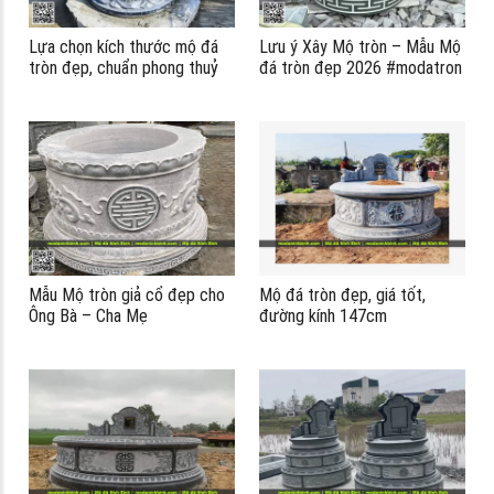
Lựa chọn kích thước mộ đá
Lưu ý Xây Mộ tròn – Mẫu Mộ
tròn đẹp, chuẩn phong thuỷ
đá tròn đẹp 2026 #modatron
tốt cho người thân
Mẫu Mộ tròn giả cổ đẹp cho
Mộ đá tròn đẹp, giá tốt,
Ông Bà – Cha Mẹ
đường kính 147cm
á
á