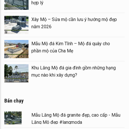
hợp lý
 Mẫu
Xây Mộ – Sửa mộ cần lưu ý hướng mộ đ
năm 2026
ình đá
Mẫu Mộ đá Kim Tĩnh – Mộ đá quây cho
phần mộ của Cha Mẹ
 Lăng
Khu Lăng Mộ đá gia đình gồm những hạn
mục nào khi xây dựng?
Bán chạy
Mẫu Lăng Mộ đá granite đẹp, cao cấp - Mẫu
Lăng Mộ đẹp #langmoda