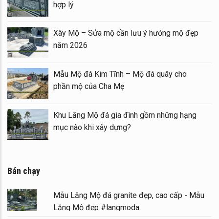
hợp lý
Xây Mộ – Sửa mộ cần lưu ý hướng mộ đẹp
năm 2026
đá
Mẫu Mộ đá Kim Tĩnh – Mộ đá quây cho
phần mộ của Cha Mẹ
g
Khu Lăng Mộ đá gia đình gồm những hạng
mục nào khi xây dựng?
Bán chạy
Mẫu Lăng Mộ đá granite đẹp, cao cấp - Mẫu
Lăng Mộ đẹp #langmoda