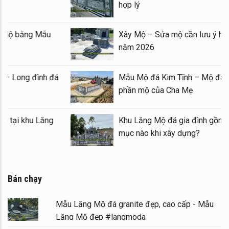
Bình cuối năm 2026
hợp
Kinh nghiệm xây Mộ – sửa Mộ bằng Mẫu
Xây
Mộ đá đẹp, chất lượng
năm
Mẫu Lăng thờ đá 1 mái đẹp – Long đình đá
Mẫu
1 mái
phầ
Mẫu Lầu thờ đá (Gian thờ đá) tại khu Lăng
Khu
Mộ gia tộc
mục
Bán chạy
Mẫu Lăng Mộ đá granite đẹp, cao cấp - Mẫu
Lăng Mộ đẹp #langmoda