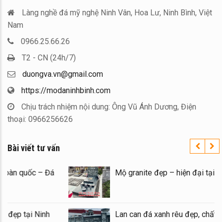
Làng nghề đá mỹ nghệ Ninh Vân, Hoa Lư, Ninh Bình, Việt
Nam
0966.25.66.26
T2 - CN (24h/7)
duongva.vn@gmail.com
https://modaninhbinh.com
Chịu trách nhiệm nội dung: Ông Vũ Ánh Dương, Điện
thoại: 0966256626
Bài viết tư vấn
Xây Lăng Mộ đá uy tín trên toàn quốc – Đá
Mộ 
Mỹ Nghệ Ninh Bình
Báo giá xây Mộ đá đôi 1 mái đẹp tại Ninh
Lan