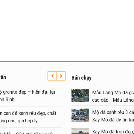
vấn
Bán chạy
 granite đẹp – hiện đại tại
Mẫu Lăng Mộ đá gra
nh Bình
cao cấp - Mẫu Lăn
#langmoda
Mộ đá xanh rêu 3 cấ
n can đá xanh rêu đẹp, chất
Xây Mộ đá Uy tín tại
ợng cao, giá hợp lý
#moda
Xây Mộ đá tròn đẹp,