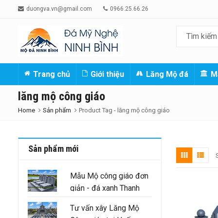
duongva.vn@gmail.com
0966.25.66.26
Trang chủ
Giới thiệu
Lăng Mộ đá
M
lăng mộ công giáo
Home
Sản phẩm
Product Tag -
lăng mộ công giáo
Sản phẩm mới
Mẫu Mộ công giáo đơn
giản - đá xanh Thanh
Hóa nguyên khối
Tư vấn xây Lăng Mộ