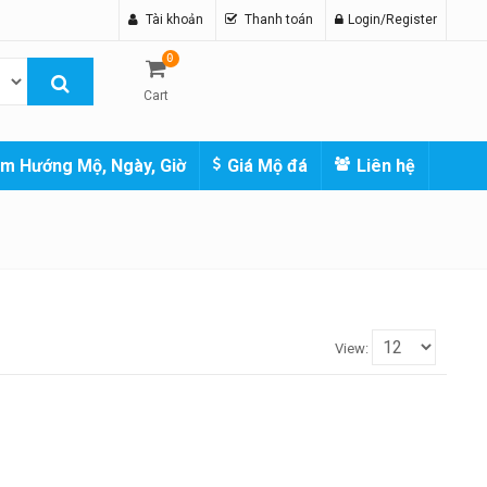
Tài khoản
Thanh toán
Login/Register
0
Cart
m Hướng Mộ, Ngày, Giờ
Giá Mộ đá
Liên hệ
View: