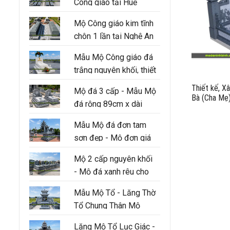
Công giáo tại Huế
Mộ Công giáo kim tĩnh
chôn 1 lần tại Nghệ An
Mẫu Mộ Công giáo đá
trắng nguyên khối, thiết
kế 3 cấp hiện đại
Thiết kế, X
Mộ đá 3 cấp - Mẫu Mộ
Bà (Cha Mẹ
đá rộng 89cm x dài
147cm
Mẫu Mộ đá đơn tam
sơn đẹp - Mộ đơn giá
tốt tại Ninh Bình
Mộ 2 cấp nguyên khối
- Mộ đá xanh rêu cho
người thân trong gia
Mẫu Mộ Tổ - Lăng Thờ
đình
Tổ Chung Thân Mộ
Lăng Mộ Tổ Lục Giác -