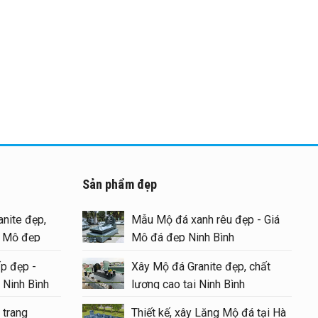
Sản phẩm đẹp
nite đẹp,
Mẫu Mộ đá xanh rêu đẹp - Giá
g Mộ đẹp
Mộ đá đẹp Ninh Bình
p đẹp -
Xây Mộ đá Granite đẹp, chất
 Ninh Bình
lượng cao tại Ninh Bình
 trang
Thiết kế, xây Lăng Mộ đá tại Hà