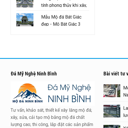
tính phong thủy khi xây,
sửa lăng mộ tổ cần
Mẫu Mộ đá Bát Giác
đảm bảo như thế nào
đẹp - Mộ Bát Giác 3
mái
Đá Mỹ Nghệ Ninh Bình
Bài viết tư 
Xây Lăng Mộ đá uy tín trên
Mộ
toàn quốc – Đá Mỹ Nghệ Ninh
Ni
Bình
La
Tư vấn, khảo sát, thiết kế xây lăng mộ đá;
Báo giá xây Mộ đá đôi 1 mái
lư
xây, sửa, cải tạo mộ bằng mộ đá chất
đẹp tại Ninh Bình cuối năm
lượng cao; thi công, lắp đặt các sản phẩm