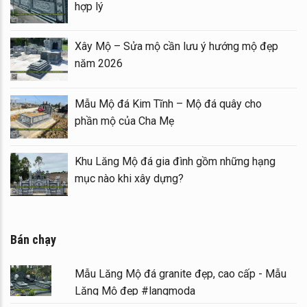
hợp lý
 Mẫu
Xây Mộ – Sửa mộ cần lưu ý hướng mộ đ
năm 2026
ình đá
Mẫu Mộ đá Kim Tĩnh – Mộ đá quây cho
phần mộ của Cha Mẹ
 Lăng
Khu Lăng Mộ đá gia đình gồm những hạn
mục nào khi xây dựng?
Bán chạy
Mẫu Lăng Mộ đá granite đẹp, cao cấp - Mẫu
Lăng Mộ đẹp #langmoda