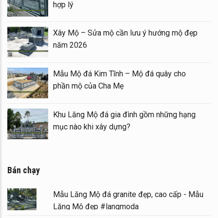
hợp lý
ằng Mẫu
Xây Mộ – Sửa mộ cần lưu ý hướng m
năm 2026
ng đình đá
Mẫu Mộ đá Kim Tĩnh – Mộ đá quây c
phần mộ của Cha Mẹ
 khu Lăng
Khu Lăng Mộ đá gia đình gồm những
mục nào khi xây dựng?
Bán chạy
Mẫu Lăng Mộ đá granite đẹp, cao cấp - Mẫu
Lăng Mộ đẹp #langmoda