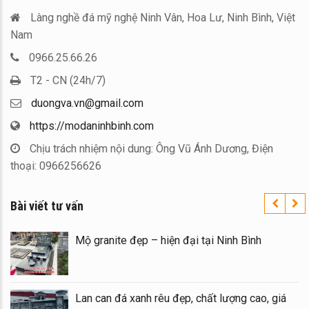
Làng nghề đá mỹ nghệ Ninh Vân, Hoa Lư, Ninh Bình, Việt
Nam
0966.25.66.26
T2 - CN (24h/7)
duongva.vn@gmail.com
https://modaninhbinh.com
Chịu trách nhiệm nội dung: Ông Vũ Ánh Dương, Điện
thoại: 0966256626
Bài viết tư vấn
quốc – Đá
Mộ granite đẹp – hiện đại tại Ninh Bì
tại Ninh
Lan can đá xanh rêu đẹp, chất lượng c