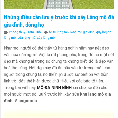
Những điều cần lưu ý trước khi xây Lăng mộ đá
gia đình, dòng họ
Categories
Tags
Phong thủy - Tâm Linh
bố trí lăng mộ
,
lăng mộ gia đình
,
quy hoạch
lăng mộ
,
sửa lăng mộ
,
xây lăng mộ
Như mọi người có thể thấy từ hàng nghìn năm nay nét đẹp
văn hoá của người Việt ta rất phong phú, trong đó có một nét
đẹp mà không ai trong số chúng ta không biết. đó là đẹp văn
hoá thờ cúng. Nét đẹp này đã ăn sâu vào tư tưởng mỗi con
người trong chúng ta, nó thể hiện được sự biết ơn với thần
linh trời đất, thể hiện được chữ Hiếu với các bậc tổ tiên.
Trong bài viết này
MỘ ĐÁ NINH BÌNH
xin chia sẻ đến cho
mọi người một số lưu ý trước khi xây sửa
khu lăng mộ gia
đình. #langmoda