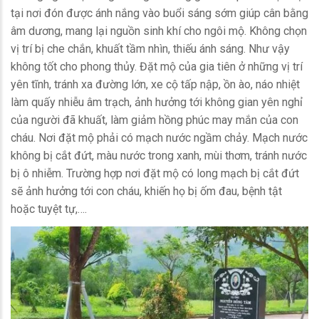
tại nơi đón được ánh nắng vào buổi sáng sớm giúp cân bằng
âm dương, mang lại nguồn sinh khí cho ngôi mộ. Không chọn
vị trí bị che chắn, khuất tầm nhìn, thiếu ánh sáng. Như vậy
không tốt cho phong thủy. Đặt mộ của gia tiên ở những vị trí
yên tĩnh, tránh xa đường lớn, xe cộ tấp nập, ồn ào, náo nhiệt
làm quấy nhiễu âm trạch, ảnh hưởng tới không gian yên nghỉ
của người đã khuất, làm giảm hồng phúc may mắn của con
cháu. Nơi đặt mộ phải có mạch nước ngầm chảy. Mạch nước
không bị cắt đứt, màu nước trong xanh, mùi thơm, tránh nước
bị ô nhiễm. Trường hợp nơi đặt mộ có long mạch bị cắt đứt
sẽ ảnh hưởng tới con cháu, khiến họ bị ốm đau, bệnh tật
hoặc tuyệt tự,….