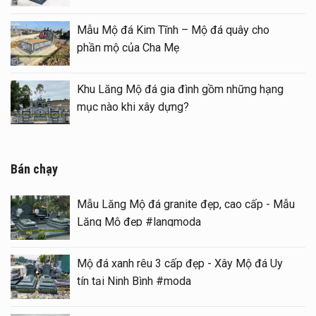
Long đình đá
Mẫu Mộ đá Kim Tĩnh – Mộ đá quây
phần mộ của Cha Mẹ
ại khu Lăng
Khu Lăng Mộ đá gia đình gồm nhữn
mục nào khi xây dựng?
Bán chạy
Mẫu Lăng Mộ đá granite đẹp, cao cấp - Mẫu
Lăng Mộ đẹp #langmoda
Mộ đá xanh rêu 3 cấp đẹp - Xây Mộ đá Uy
tín tại Ninh Bình #moda