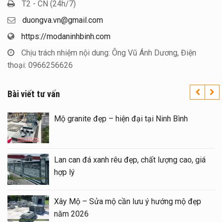
T2 - CN (24h/7)
duongva.vn@gmail.com
https://modaninhbinh.com
Chịu trách nhiệm nội dung: Ông Vũ Ánh Dương, Điện
thoại: 0966256626
Bài viết tư vấn
n quốc – Đá
Mộ granite đẹp – hiện đại tại Ninh 
p tại Ninh
Lan can đá xanh rêu đẹp, chất lượng
hợp lý
 bằng Mẫu
Xây Mộ – Sửa mộ cần lưu ý hướng
năm 2026