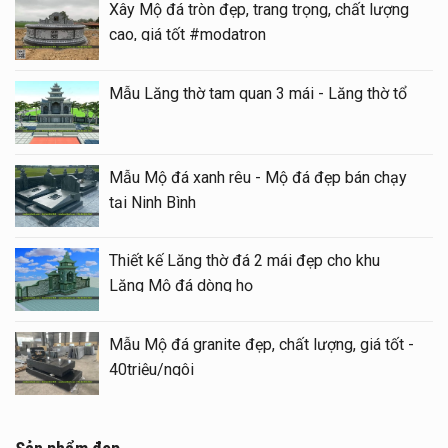
Xây Mộ đá tròn đẹp, trang trọng, chất lượng
cao, giá tốt #modatron
Mẫu Lăng thờ tam quan 3 mái - Lăng thờ tổ
Mẫu Mộ đá xanh rêu - Mộ đá đẹp bán chạy
tại Ninh Bình
Thiết kế Lăng thờ đá 2 mái đẹp cho khu
Lăng Mộ đá dòng họ
Mẫu Mộ đá granite đẹp, chất lượng, giá tốt -
40triệu/ngôi