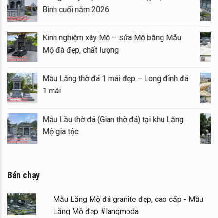
Bình cuối năm 2026
Kinh nghiệm xây Mộ – sửa Mộ bằng Mẫu
Mộ đá đẹp, chất lượng
Mẫu Lăng thờ đá 1 mái đẹp – Long đình đá
1 mái
Mẫu Lầu thờ đá (Gian thờ đá) tại khu Lăng
Mộ gia tộc
Bán chạy
Mẫu Lăng Mộ đá granite đẹp, cao cấp - Mẫu
Lăng Mộ đẹp #langmoda