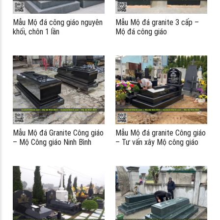
Mẫu Mộ đá công giáo nguyên
Mẫu Mộ đá granite 3 cấp –
ểu
khối, chôn 1 lần
Mộ đá công giáo
Mẫu Mộ đá Granite Công giáo
Mẫu Mộ đá granite Công giáo
– Mộ Công giáo Ninh Bình
– Tư vấn xây Mộ công giáo
#modaconggiao
đẹp, bền vững, giá hợp lý