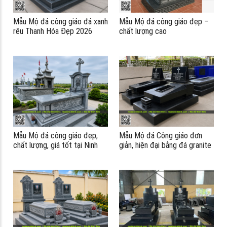
Mẫu Mộ đá công giáo đá xanh
Mẫu Mộ đá công giáo đẹp –
rêu Thanh Hóa Đẹp 2026
chất lượng cao
#modaconggiao
Mẫu Mộ đá công giáo đẹp,
Mẫu Mộ đá Công giáo đơn
chất lượng, giá tốt tại Ninh
giản, hiện đại bằng đá granite
Bình
tại làng đá Ninh Bình
á
á