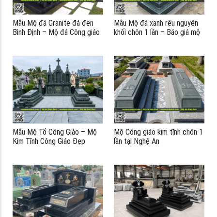
Mẫu Mộ đá Granite đá đen
Mẫu Mộ đá xanh rêu nguyên
Bình Định – Mộ đá Công giáo
khối chôn 1 lần – Báo giá mộ
tại Huế #modagranite
công giáo?
Mẫu Mộ Tổ Công Giáo – Mộ
Mộ Công giáo kim tĩnh chôn 1
Kim Tĩnh Công Giáo Đẹp
lần tại Nghệ An