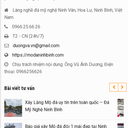
Làng nghề đá mỹ nghệ Ninh Vân, Hoa Lư, Ninh Bình, Việt
Nam
0966.25.66.26
T2 - CN (24h/7)
duongva.vn@gmail.com
https://modaninhbinh.com
Chịu trách nhiệm nội dung: Ông Vũ Ánh Dương, Điện
thoại: 0966256626
Bài viết tư vấn
Xây Lăng Mộ đá uy tín trên toàn quốc – Đá
Mỹ Nghệ Ninh Bình
Báo giá xây Mộ đá đôi 1 mái đẹp tại Ninh