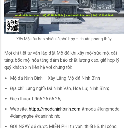
Xây Mộ sâu bao nhiêu là phù hợp – chuẩn phong thủy
Mọi chi tiết tư vấn lắp đặt Mộ đá khi xây mộ/sửa mộ; cải
táng; bốc mộ; hỏa táng đảm bảo chất lượng cao, giá hợp lý
quý khách xin liên hệ với chúng tôi:
Mộ đá Ninh Bình – Xây Lăng Mộ đá Ninh Bình
Địa chỉ: Làng nghề Đá Ninh Vân, Hoa Lư, Ninh Bình;
Điện thoại: 0966.25.66.26;
Website:
https://modaninhbinh.com
#moda #langmoda
#damynghe #daninhbinh;
GỌI NGAY để được MIỄN PHÍ tư vấn, thiết kế, thi công,