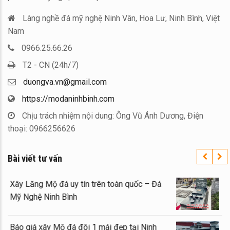
Làng nghề đá mỹ nghệ Ninh Vân, Hoa Lư, Ninh Bình, Việt
Nam
0966.25.66.26
T2 - CN (24h/7)
duongva.vn@gmail.com
https://modaninhbinh.com
Chịu trách nhiệm nội dung: Ông Vũ Ánh Dương, Điện
thoại: 0966256626
Bài viết tư vấn
Xây Lăng Mộ đá uy tín trên toàn quốc – Đá
Mỹ Nghệ Ninh Bình
Báo giá xây Mộ đá đôi 1 mái đẹp tại Ninh