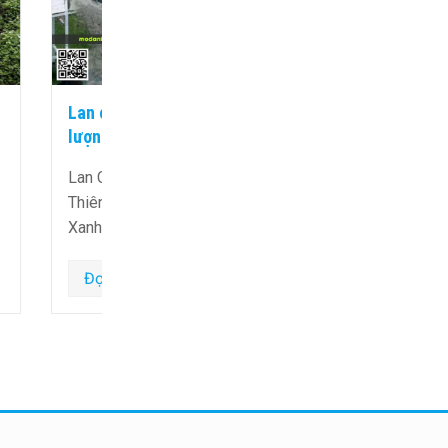
 chất
Xây Mộ – Sửa mộ cần lưu ý hướng
mộ đẹp năm 2026
ẹp Từ
Xây mộ và sửa mộ là những công
Can Đá
việc quan trọng trong văn hóa tâm linh
 …
của người Việt. Đặc …
Đọc tiếp