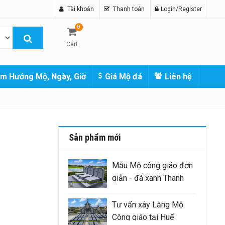
Tài khoản
Thanh toán
Login/Register
0
Cart
m Hướng Mộ, Ngày, Giờ
Giá Mộ đá
Liên hệ
Sản phẩm mới
Mẫu Mộ công giáo đơn
giản - đá xanh Thanh
Hóa nguyên khối
Tư vấn xây Lăng Mộ
Công giáo tại Huế