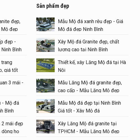
Sản phẩm đẹp
i tại
nite đẹp,
Mẫu Mộ đá xanh rêu đẹp - Giá
g Mộ đẹp
Mộ đá đẹp Ninh Bình
p đẹp -
Xây Mộ đá Granite đẹp, chất
 chất
 Ninh Bình
lượng cao tại Ninh Bình
 trang
Thiết kế, xây Lăng Mộ đá tại Hà
u ý
, giá tốt
Nội
6
uan 3 mái -
Mẫu Lăng Mộ đá granite đẹp,
Mộ đá
cao cấp - Mẫu Lăng Mộ đẹp
Cha Mẹ
#langmoda
 - Mộ đá
Mẫu Mộ đá đẹp tại Ninh Bình
h gồm
nh Bình
Giá tốt - Xây Mộ đá
 xây
á 2 mái đẹp
Xây Lăng Mộ đá granite tại
 dòng họ
TPHCM - Mẫu Lăng Mộ đẹp