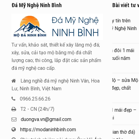
Đá Mỹ Nghệ Ninh Bình
Bài viết tư 
Xâ
to
Bì
Tư vấn, khảo sát, thiết kế xây lăng mộ đá;
Bá
xây, sửa, cải tạo mộ bằng mộ đá chất
đẹ
lượng cao; thi công, lắp đặt các sản phẩm
2
đá mỹ nghệ cao cấp.
Ki
Làng nghề đá mỹ nghệ Ninh Vân, Hoa
bằ
Lư, Ninh Bình, Việt Nam
lư
0966.25.66.26
T2 - CN (24h/7)
Mẫ
Lo
duongva.vn@gmail.com
https://modaninhbinh.com
Mẫ