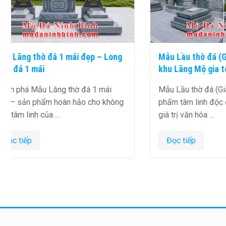
Mẫu Lầu thờ đá (Gian thờ đá) tại
Mộ granit
khu Lăng Mộ gia tộc
Bình
Mẫu Lầu thờ đá (Gian thờ đá) là sản
Mộ granit
phẩm tâm linh độc đáo, mang đậm
thành một
giá trị văn hóa …
đầu cho n
Đọc tiếp
Đọc tiế