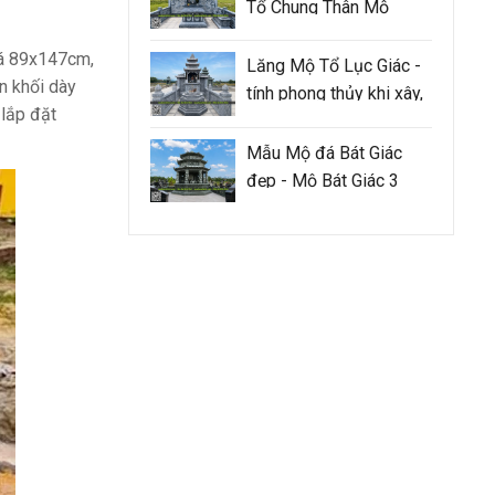
Tổ Chung Thân Mộ
đá 89x147cm,
Lăng Mộ Tổ Lục Giác -
n khối dày
tính phong thủy khi xây,
 lắp đặt
sửa lăng mộ tổ cần
đảm bảo như thế nào
Mẫu Mộ đá Bát Giác
đẹp - Mộ Bát Giác 3
mái