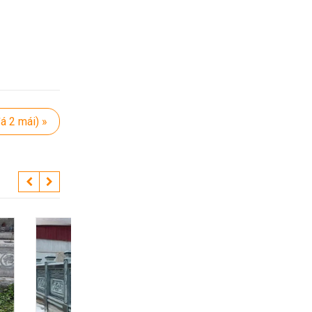
á 2 mái) »