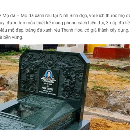
y Mộ đá – Mộ đá xanh rêu tại Ninh Bình đẹp, với kích thước mộ 
y; được tạo mẫu thiết kế mang phong cách hiện đại, 3 cấp đá liề
 Mẫu mộ đẹp, bằng đá xanh rêu Thanh Hóa, có giá thành xây dựng,
và bền vững.