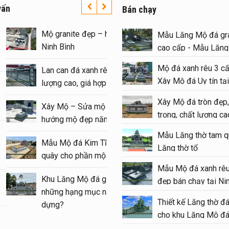
vấn
Bán chạy
y Lăng Mộ đá uy tín trên
Mộ granite đẹp – hiện đạ
Mẫu Lăng Mộ đá gra
àn quốc – Đá Mỹ Nghệ Ninh
Ninh Bình
cao cấp - Mẫu Lăn
nh
#langmoda
Mộ đá xanh rêu 3 cấ
Lan can đá xanh rêu đẹp,
Xây Mộ đá Uy tín tại
o giá xây Mộ đá đôi 1 mái
lượng cao, giá hợp lý
#moda
p tại Ninh Bình cuối năm
Xây Mộ đá tròn đẹp,
Xây Mộ – Sửa mộ cần lư
026
trọng, chất lượng cao
hướng mộ đẹp năm 202
#modatron
nh nghiệm xây Mộ – sửa Mộ
Mẫu Lăng thờ tam q
Mẫu Mộ đá Kim Tĩnh – 
ng Mẫu Mộ đá đẹp, chất
Lăng thờ tổ
quây cho phần mộ của 
ợng
Mẫu Mộ đá xanh rêu
Khu Lăng Mộ đá gia đìn
u Lăng thờ đá 1 mái đẹp –
đẹp bán chạy tại Ni
những hạng mục nào khi
ng đình đá 1 mái
Thiết kế Lăng thờ đ
dựng?
cho khu Lăng Mộ đá
u Lầu thờ đá (Gian thờ đá)