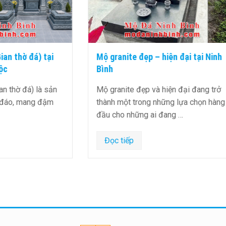
e đẹp – hiện đại tại Ninh
Lan can đá xanh rêu đẹp,
lượng cao, giá hợp lý
e đẹp và hiện đại đang trở
Lan Can Đá Xanh Rêu: Vẻ Đ
 trong những lựa chọn hàng
Thiên NhiênNội dung1 Lan 
hững ai đang …
Xanh Rêu: Vẻ Đẹp Từ Thiên
p
Đọc tiếp