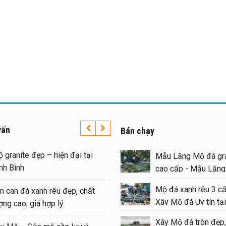
vấn
Bán chạy
 granite đẹp – hiện đại tại
Mẫu Lăng Mộ đá gra
nh Bình
cao cấp - Mẫu Lăn
#langmoda
Mộ đá xanh rêu 3 cấ
n can đá xanh rêu đẹp, chất
Xây Mộ đá Uy tín tại
ợng cao, giá hợp lý
#moda
Xây Mộ đá tròn đẹp,