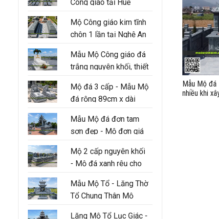
Công giáo tại Huế
Mộ Công giáo kim tĩnh
chôn 1 lần tại Nghệ An
Mẫu Mộ Công giáo đá
trắng nguyên khối, thiết
kế 3 cấp hiện đại
Mẫu Mộ đá 1
Mộ đá 3 cấp - Mẫu Mộ
nhiều khi x
đá rộng 89cm x dài
147cm
Mẫu Mộ đá đơn tam
sơn đẹp - Mộ đơn giá
tốt tại Ninh Bình
Mộ 2 cấp nguyên khối
- Mộ đá xanh rêu cho
người thân trong gia
Mẫu Mộ Tổ - Lăng Thờ
đình
Tổ Chung Thân Mộ
Lăng Mộ Tổ Lục Giác -