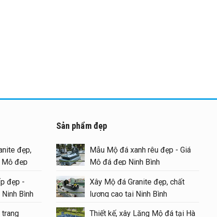
Sản phẩm đẹp
nite đẹp,
Mẫu Mộ đá xanh rêu đẹp - Giá
g Mộ đẹp
Mộ đá đẹp Ninh Bình
p đẹp -
Xây Mộ đá Granite đẹp, chất
 Ninh Bình
lượng cao tại Ninh Bình
 trang
Thiết kế, xây Lăng Mộ đá tại Hà