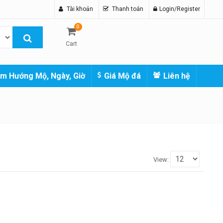
Tài khoản
Thanh toán
Login/Register
0
Cart
m Hướng Mộ, Ngày, Giờ
Giá Mộ đá
Liên hệ
View: