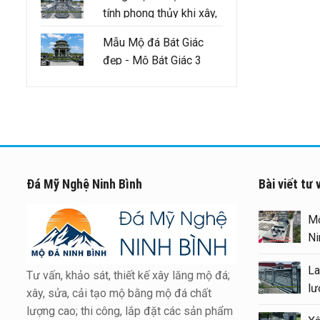
tính phong thủy khi xây,
sửa lăng mộ tổ cần
Mẫu Mộ đá Bát Giác
đảm bảo như thế nào
đẹp - Mộ Bát Giác 3
mái
Đá Mỹ Nghệ Ninh Bình
Bài viết tư 
Xây Lăng Mộ đá uy tín trên
Mộ
toàn quốc – Đá Mỹ Nghệ Ninh
Ni
Bình
La
Tư vấn, khảo sát, thiết kế xây lăng mộ đá;
Báo giá xây Mộ đá đôi 1 mái
lư
xây, sửa, cải tạo mộ bằng mộ đá chất
đẹp tại Ninh Bình cuối năm
lượng cao; thi công, lắp đặt các sản phẩm