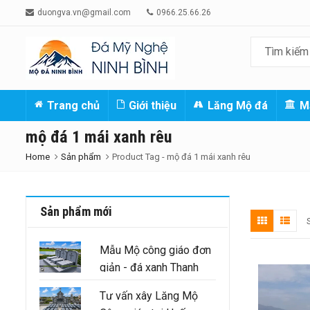
duongva.vn@gmail.com
0966.25.66.26
Trang chủ
Giới thiệu
Lăng Mộ đá
M
mộ đá 1 mái xanh rêu
Home
Sản phẩm
Product Tag -
mộ đá 1 mái xanh rêu
Sản phẩm mới
Mẫu Mộ công giáo đơn
giản - đá xanh Thanh
Hóa nguyên khối
Tư vấn xây Lăng Mộ