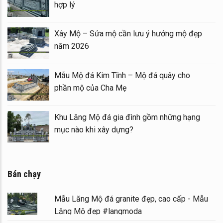
hợp lý
Mộ bằng Mẫu
Xây Mộ – Sửa mộ cần lưu ý hướ
năm 2026
– Long đình đá
Mẫu Mộ đá Kim Tĩnh – Mộ đá qu
phần mộ của Cha Mẹ
 tại khu Lăng
Khu Lăng Mộ đá gia đình gồm nh
mục nào khi xây dựng?
Bán chạy
Mẫu Lăng Mộ đá granite đẹp, cao cấp - Mẫu
Lăng Mộ đẹp #langmoda