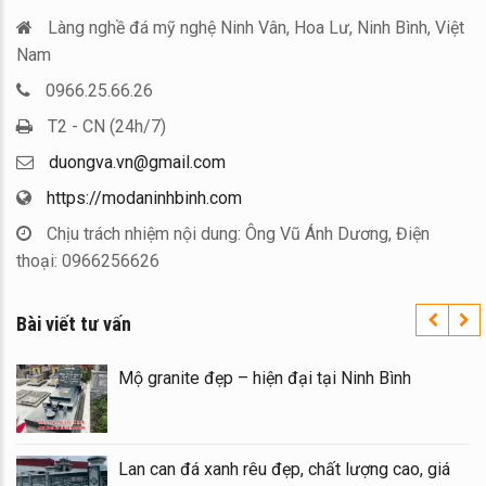
Làng nghề đá mỹ nghệ Ninh Vân, Hoa Lư, Ninh Bình, Việt
Nam
0966.25.66.26
T2 - CN (24h/7)
duongva.vn@gmail.com
https://modaninhbinh.com
Chịu trách nhiệm nội dung: Ông Vũ Ánh Dương, Điện
thoại: 0966256626
Bài viết tư vấn
oàn quốc – Đá
Mộ granite đẹp – hiện đại tại Nin
đẹp tại Ninh
Lan can đá xanh rêu đẹp, chất lượ