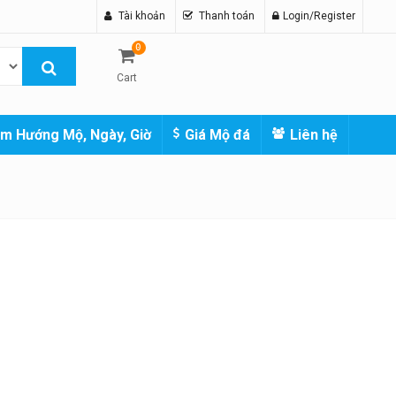
Tài khoản
Thanh toán
Login/Register
0
Cart
m Hướng Mộ, Ngày, Giờ
Giá Mộ đá
Liên hệ