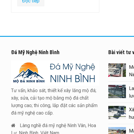
Đọc tiếp
Đá Mỹ Nghệ Ninh Bình
Bài viết tư 
Xây Lăng Mộ đá uy tín trên
Mộ
toàn quốc – Đá Mỹ Nghệ Ninh
Ni
Bình
La
Tư vấn, khảo sát, thiết kế xây lăng mộ đá;
Báo giá xây Mộ đá đôi 1 mái
lư
xây, sửa, cải tạo mộ bằng mộ đá chất
đẹp tại Ninh Bình cuối năm
lượng cao; thi công, lắp đặt các sản phẩm
Xâ
2026
đá mỹ nghệ cao cấp.
hư
Kinh nghiệm xây Mộ – sửa Mộ
Làng nghề đá mỹ nghệ Ninh Vân, Hoa
Mẫ
bằng Mẫu Mộ đá đẹp, chất
Lư, Ninh Bình, Việt Nam