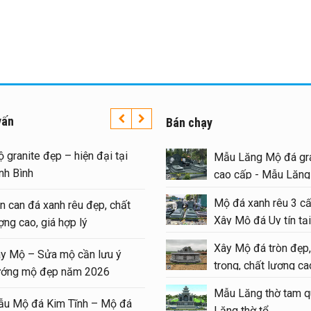
vấn
Bán chạy
 granite đẹp – hiện đại tại
Mẫu Lăng Mộ đá gra
nh Bình
cao cấp - Mẫu Lăn
#langmoda
Mộ đá xanh rêu 3 cấ
n can đá xanh rêu đẹp, chất
Xây Mộ đá Uy tín tại
ợng cao, giá hợp lý
#moda
Xây Mộ đá tròn đẹp,
y Mộ – Sửa mộ cần lưu ý
trọng, chất lượng cao
ớng mộ đẹp năm 2026
#modatron
Mẫu Lăng thờ tam q
u Mộ đá Kim Tĩnh – Mộ đá
Lăng thờ tổ