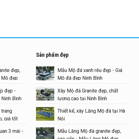
Sản phẩm đẹp
nite đẹp,
Mẫu Mộ đá xanh rêu đẹp - Giá
g Mộ đẹp
Mộ đá đẹp Ninh Bình
p đẹp -
Xây Mộ đá Granite đẹp, chất
 Ninh Bình
lượng cao tại Ninh Bình
 trang
Thiết kế, xây Lăng Mộ đá tại Hà
, giá tốt
Nội
uan 3 mái -
Mẫu Lăng Mộ đá granite đẹp,
cao cấp - Mẫu Lăng Mộ đẹp