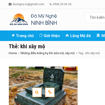
duongva.vn@gmail.com
0966.25.66.26
Trang chủ
Giới thiệu
Lăng Mộ đá
M
Thẻ:
khi xây mộ
Home
Những điều kiêng kỵ khi sửa mộ, xây mộ
Tag -
khi xây mộ