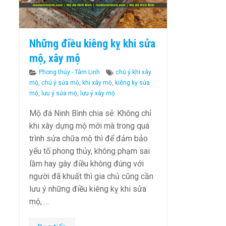
Những điều kiêng kỵ khi sửa
mộ, xây mộ
Categories
Tags
Phong thủy - Tâm Linh
chú ý khi xây
mộ
,
chú ý sửa mộ
,
khi xây mộ
,
kiêng kỵ sửa
mộ
,
lưu ý sửa mộ
,
lưu ý xây mộ
Mộ đá Ninh Bình chia sẻ: Không chỉ
khi xây dựng mộ mới mà trong quá
trình sửa chữa mộ thì để đảm bảo
yếu tố phong thủy, không phạm sai
lầm hay gây điều không đúng với
người đã khuất thì gia chủ cũng cần
lưu ý những điều kiêng kỵ khi sửa
mộ, …