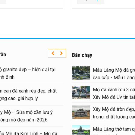
vấn
Bán chạy
Lăng Mộ đá uy tín trên
Mộ granite đẹp – hiện đại 
Mẫu Lăng Mộ đá gra
 quốc – Đá Mỹ Nghệ Ninh
Ninh Bình
cao cấp - Mẫu Lăn
#langmoda
Mộ đá xanh rêu 3 cấ
Lan can đá xanh rêu đẹp, c
Xây Mộ đá Uy tín tại
giá xây Mộ đá đôi 1 mái
lượng cao, giá hợp lý
#moda
tại Ninh Bình cuối năm
Xây Mộ đá tròn đẹp,
Xây Mộ – Sửa mộ cần lưu 
6
trọng, chất lượng cao
hướng mộ đẹp năm 2026
#modatron
 nghiệm xây Mộ – sửa Mộ
Mẫu Lăng thờ tam q
Mẫu Mộ đá Kim Tĩnh – Mộ
 Mẫu Mộ đá đẹp, chất