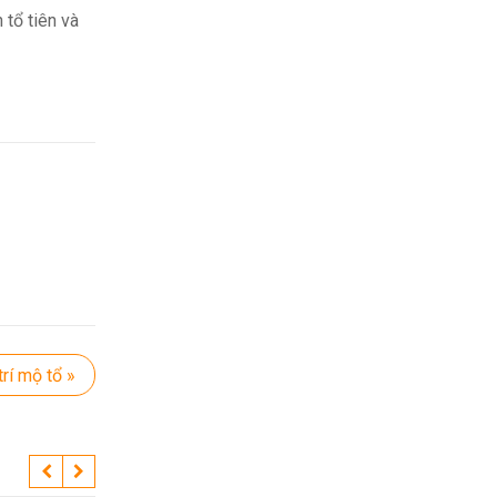
 tổ tiên và
trí mộ tổ »