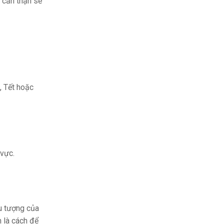
 cẩn thận sẽ
, Tết hoặc
 vực.
ểu tượng của
n là cách để