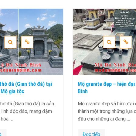
te đẹp – hiện đại tại Ninh
Lan can đá xanh rêu đẹp,
lượng cao, giá hợp lý
e đẹp và hiện đại đang trở
Lan Can Đá Xanh Rêu: Vẻ 
t trong những lựa chọn hàng
Thiên NhiênNội dung1 Lan
những ai đang …
Xanh Rêu: Vẻ Đẹp Từ Thiên
ếp
Đọc tiếp