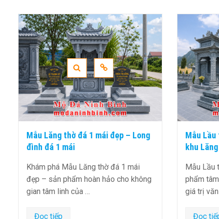
Mẫu Lầu thờ đá (Gian thờ đá) tại
Mộ grani
khu Lăng Mộ gia tộc
Bình
Mẫu Lầu thờ đá (Gian thờ đá) là sản
Mộ granit
phẩm tâm linh độc đáo, mang đậm
thành mộ
giá trị văn hóa …
đầu cho 
Đọc tiếp
Đọc ti