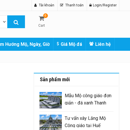
Tài khoản
Thanh toán
Login/Register
0
Cart
m Hướng Mộ, Ngày, Giờ
Giá Mộ đá
Liên hệ
Sản phẩm mới
Mẫu Mộ công giáo đơn
giản - đá xanh Thanh
Hóa nguyên khối
Tư vấn xây Lăng Mộ
Công giáo tại Huế