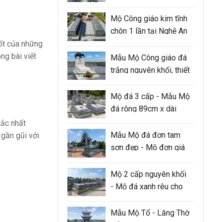
Mộ Công giáo kim tĩnh
chôn 1 lần tại Nghệ An
cốt của những
ng bài viết
Mẫu Mộ Công giáo đá
trắng nguyên khối, thiết
kế 3 cấp hiện đại
Mộ đá 3 cấp - Mẫu Mộ
đá rộng 89cm x dài
147cm
tắc nhất
Mẫu Mộ đá đơn tam
 gần gũi với
sơn đẹp - Mộ đơn giá
tốt tại Ninh Bình
Mộ 2 cấp nguyên khối
- Mộ đá xanh rêu cho
người thân trong gia
đình
Mẫu Mộ Tổ - Lăng Thờ