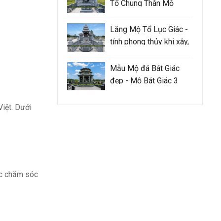
Tổ Chung Thân Mộ
Lăng Mộ Tổ Lục Giác -
tính phong thủy khi xây,
sửa lăng mộ tổ cần
đảm bảo như thế nào
Mẫu Mộ đá Bát Giác
đẹp - Mộ Bát Giác 3
mái
Việt. Dưới
iệc chăm sóc