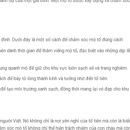
n danh dự của một gia đình. Một mộ tổ được xây dựng và chăm sóc
.
a đình. Dưới đây là một số cách để chăm sóc mộ tổ đúng cách:
nên dành thời gian để thăm viếng mộ tổ, đặc biệt vào những dịp lễ
ung quanh mộ để giữ cho khu vực luôn sạch sẽ và trang nghiêm.
ch để bày tỏ lòng thành kính và tưởng nhớ đến tổ tiên.
để tạo môi trường xanh sạch, đồng thời mang lại vẻ đẹp cho khu
người Việt. Nó không chỉ là nơi yên nghỉ của tổ tiên mà còn là bi
 chăm sóc mộ tổ không chỉ thể hiện trách nhiệm của con cháu mà cò