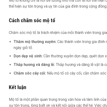
Mộ tổ không chỉ là nơi để tưởng nhớ mà còn là nơi thể hiệ
thể hiện sự tôn trọng và uy tín của gia đình trong cộng đồng
Cách chăm sóc mộ tổ
Chăm sóc mộ tổ là trách nhiệm của mỗi thành viên trong gi
Thăm mộ thường xuyên:
Các thành viên trong gia đình 
ngày giỗ tổ.
Dọn dẹp vệ sinh:
Cần thường xuyên dọn dẹp, quét dọn x
Thắp hương và dâng lễ:
Thắp hương và dâng lễ vật là cá
Chăm sóc cây cối:
Nếu mộ tổ có cây cối, cần chăm sóc 
Kết luận
Mộ tổ là một phần quan trọng trong văn hóa và tâm linh của 
sự tôn trọng, lòng biết ơn và kết nối giữa các thế hệ. Việc