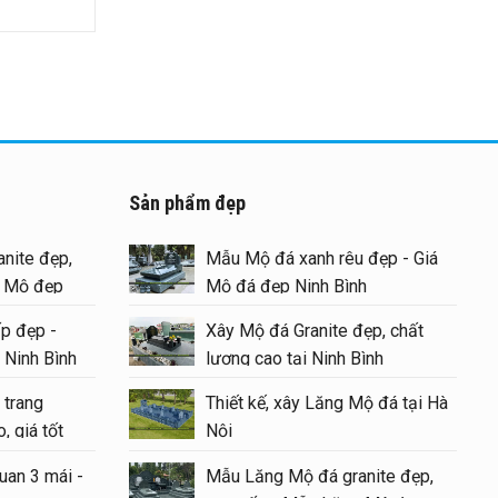
Sản phẩm đẹp
tại
nite đẹp,
Mẫu Mộ đá xanh rêu đẹp - Giá
g Mộ đẹp
Mộ đá đẹp Ninh Bình
p đẹp -
Xây Mộ đá Granite đẹp, chất
hất
 Ninh Bình
lượng cao tại Ninh Bình
 trang
Thiết kế, xây Lăng Mộ đá tại Hà
ý
, giá tốt
Nội
uan 3 mái -
Mẫu Lăng Mộ đá granite đẹp,
 đá