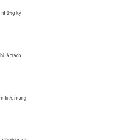
ẻ những kỷ
ỉ là trách
âm linh, mang