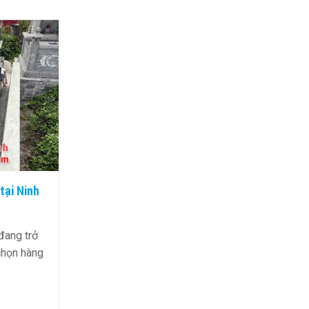
 chất
Xây Mộ – Sửa mộ cần lưu ý hướng
mộ đẹp năm 2026
Đẹp Từ
Xây mộ và sửa mộ là những công
 Can Đá
việc quan trọng trong văn hóa tâm linh
 …
của người Việt. Đặc …
Đọc tiếp