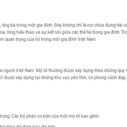
ên, ông bà trong một gia đình. Đây không chỉ là nơi chứa đựng hài 
, lòng hiếu thảo và sự kết nối giữa các thế hệ trong gia đình. Tro
tầm quan trọng của nó trong mỗi gia đình Việt Nam.
của người Việt Nam. Mộ tổ thường được xây dựng theo những quy 
ộ tổ được xây dựng tại những khu vực yên tĩnh, có phong cảnh đẹp,
 trọng. Các bộ phận cơ bản của một mộ tổ bao gồm:
bê tông để đảm bảo độ bền.