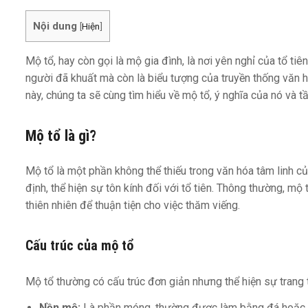
Nội dung
[
Hiện
]
Mộ tổ, hay còn gọi là mộ gia đình, là nơi yên nghỉ của tổ ti
người đã khuất mà còn là biểu tượng của truyền thống văn hóa
này, chúng ta sẽ cùng tìm hiểu về mộ tổ, ý nghĩa của nó và 
Mộ tổ là gì?
Mộ tổ là một phần không thể thiếu trong văn hóa tâm linh 
định, thể hiện sự tôn kính đối với tổ tiên. Thông thường, m
thiên nhiên để thuận tiện cho việc thăm viếng.
Cấu trúc của mộ tổ
Mộ tổ thường có cấu trúc đơn giản nhưng thể hiện sự trang
Nền mộ:
Là phần móng, thường được làm bằng đá hoặc 