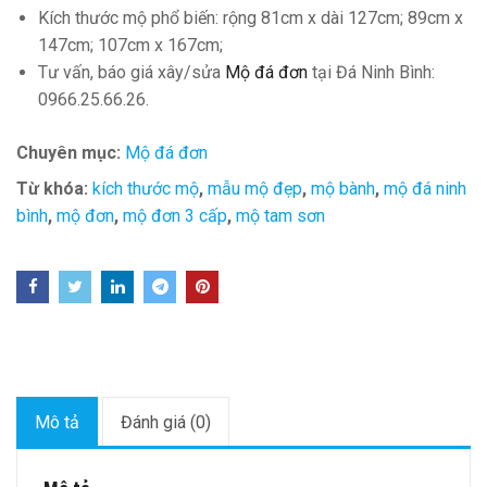
Kích thước mộ phổ biến: rộng 81cm x dài 127cm; 89cm x
147cm; 107cm x 167cm;
Tư vấn, báo giá xây/sửa
Mộ đá đơn
tại Đá Ninh Bình:
0966.25.66.26.
Chuyên mục:
Mộ đá đơn
Từ khóa:
kích thước mộ
,
mẫu mộ đẹp
,
mộ bành
,
mộ đá ninh
bình
,
mộ đơn
,
mộ đơn 3 cấp
,
mộ tam sơn
Mô tả
Đánh giá (0)