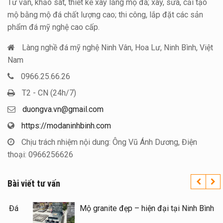
Tư vấn, khảo sát, thiết kế xây lăng mộ đá; xây, sửa, cải tạo
mộ bằng mộ đá chất lượng cao; thi công, lắp đặt các sản
phẩm đá mỹ nghệ cao cấp.
Làng nghề đá mỹ nghệ Ninh Vân, Hoa Lư, Ninh Bình, Việt
Nam
0966.25.66.26
T2 - CN (24h/7)
duongva.vn@gmail.com
https://modaninhbinh.com
Chịu trách nhiệm nội dung: Ông Vũ Ánh Dương, Điện
thoại: 0966256626
Bài viết tư vấn
Xây Lăng Mộ đá uy tín trên toàn quốc – Đá
Mỹ Nghệ Ninh Bình