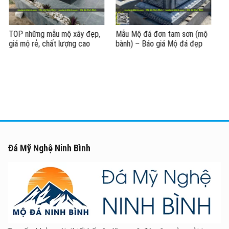
Mẫu Mộ đá đơn tam sơn (mộ
Mẫu Mộ đá Ninh Bình đẹp –
bành) – Báo giá Mộ đá đẹp
Mộ 3 cấp kích thước mộ rộng
tại Ninh Bình
81cm x dài 127cm
Đá Mỹ Nghệ Ninh Bình