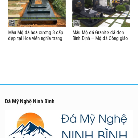
Mẫu Mộ đá hoa cương 3 cấp
Mẫu Mộ đá Granite đá đen
đẹp tại Hoa viên nghĩa trang
Bình Định – Mộ đá Công giáo
sinh thái.jpg
tại Huế #modagranite
Đá Mỹ Nghệ Ninh Bình