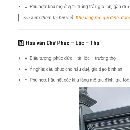
🔹 Phù hợp: khu mộ ở vị trí trống trải, gió lớn, gần đư
>>> Xem thêm tại bài viết:
Khu lăng mộ gia đình, dò
3️⃣ Hoa văn
Chữ Phúc – Lộc – Thọ
🔹 Biểu tượng: phúc đức – tài lộc – trường thọ
🔹 Ý nghĩa: cầu phúc cho hậu duệ, gia đạo bình an
🔹 Phù hợp: hầu hết các khu lăng mộ gia đình, gia tộc