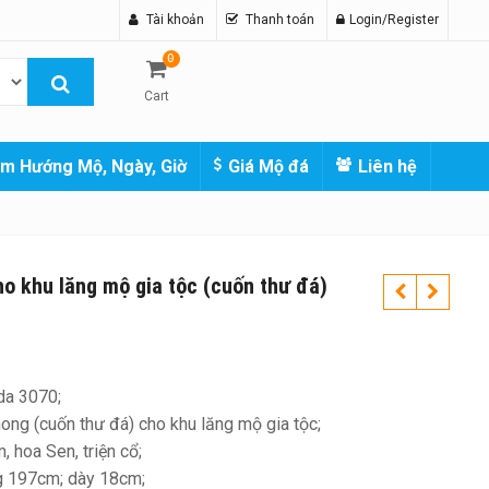
Tài khoản
Thanh toán
Login/Register
0
Cart
m Hướng Mộ, Ngày, Giờ
Giá Mộ đá
Liên hệ
o khu lăng mộ gia tộc (cuốn thư đá)
da 3070;
ng (cuốn thư đá) cho khu lăng mộ gia tộc;
 hoa Sen, triện cổ;
ng 197cm; dày 18cm;