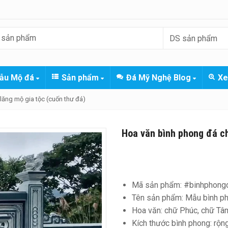
ẫu Mộ đá
Sản phẩm
Đá Mỹ Nghệ Blog
Xe
ăng mộ gia tộc (cuốn thư đá)
Hoa văn bình phong đá ch
Mã sản phẩm: #binhphong
Tên sản phẩm: Mẫu bình pho
Hoa văn: chữ Phúc, chữ Tâm,
Kích thước bình phong: rộ