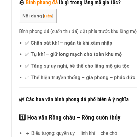
🪨
Bình phong đá
là gì trong lăng mộ gia tộc?
Nội dung
[
Hiện
]
Bình phong đá (cuốn thư đá) đặt phía trước khu lăng mộ
✅
Chắn sát khí – ngăn tà khí xâm nhập
✅
Tụ khí – giữ long mạch cho toàn khu mộ
✅
Tăng sự uy nghi, bề thế cho lăng mộ gia tộc
✅
Thể hiện truyền thống – gia phong – phúc đức
🌿 Các hoa văn bình phong đá phổ biến & ý nghĩa
1️⃣ Hoa văn
Rồng chầu – Rồng cuốn thủy
🔹 Biểu tượng: quyền uy – linh khí – che chở