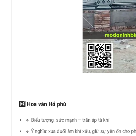
2️⃣ Hoa văn
Hổ phù
🔹 Biểu tượng: sức mạnh – trấn áp tà khí
🔹 Ý nghĩa: xua đuổi âm khí xấu, giữ sự yên ổn cho 