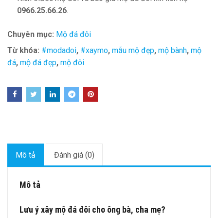
0966.25.66.26
.
Chuyên mục:
Mộ đá đôi
Từ khóa:
#modadoi
,
#xaymo
,
mẫu mộ đẹp
,
mộ bành
,
mộ
đá
,
mộ đá đẹp
,
mộ đôi
Mô tả
Đánh giá (0)
Mô tả
Lưu ý xây mộ đá đôi cho ông bà, cha mẹ?