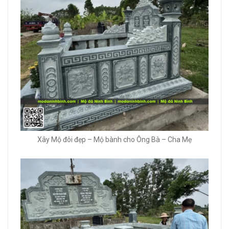
Xây Mộ đôi đẹp – Mộ bành cho Ông Bà – Cha Mẹ