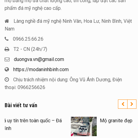
mộ bằng mộ đá chất lượng cao; thi công, lắp đặt các sản
phẩm đá mỹ nghệ cao cấp.
Làng nghề đá mỹ nghệ Ninh Vân, Hoa Lư, Ninh Bình, Việt
Nam
0966.25.66.26
T2 - CN (24h/7)
duongva.vn@gmail.com
https://modaninhbinh.com
Chịu trách nhiệm nội dung: Ông Vũ Ánh Dương, Điện
thoại: 0966256626
Bài viết tư vấn
Xây Lăng Mộ đá uy tín trên toàn quốc – Đá
Mỹ Nghệ Ninh Bình