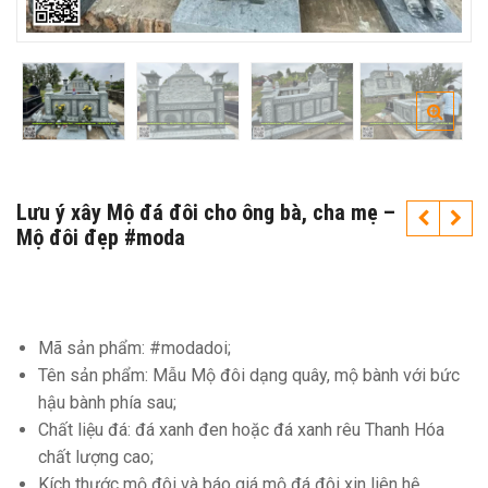
Lưu ý xây Mộ đá đôi cho ông bà, cha mẹ –
Mộ đôi đẹp #moda
Mã sản phẩm: #modadoi;
Tên sản phẩm: Mẫu Mộ đôi dạng quây, mộ bành với bức
hậu bành phía sau;
Chất liệu đá: đá xanh đen hoặc đá xanh rêu Thanh Hóa
chất lượng cao;
Kích thước mộ đôi và báo giá mộ đá đôi xin liên hệ