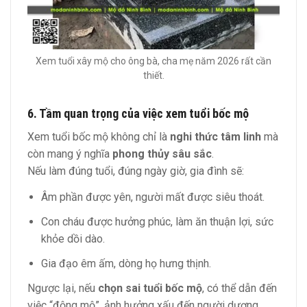
Xem tuổi xây mộ cho ông bà, cha mẹ năm 2026 rất cần
thiết.
6. Tầm quan trọng của việc xem tuổi bốc mộ
Xem tuổi bốc mộ không chỉ là
nghi thức tâm linh
mà
còn mang ý nghĩa
phong thủy sâu sắc
.
Nếu làm đúng tuổi, đúng ngày giờ, gia đình sẽ:
Âm phần được yên, người mất được siêu thoát.
Con cháu được hưởng phúc, làm ăn thuận lợi, sức
khỏe dồi dào.
Gia đạo êm ấm, dòng họ hưng thịnh.
Ngược lại, nếu
chọn sai tuổi bốc mộ
, có thể dẫn đến
việc “động mộ”, ảnh hưởng xấu đến người dương.