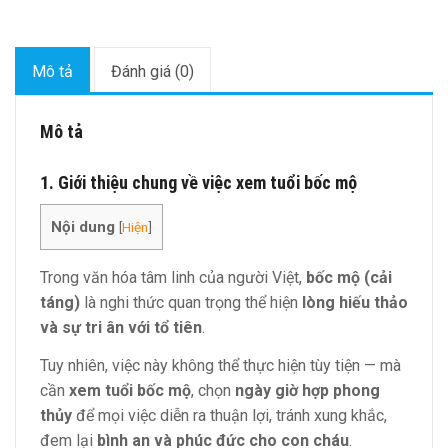
Mô tả
Đánh giá (0)
Mô tả
1. Giới thiệu chung về việc xem tuổi bốc mộ
Nội dung
[
Hiện
]
Trong văn hóa tâm linh của người Việt,
bốc mộ (cải
táng)
là nghi thức quan trọng thể hiện
lòng hiếu thảo
và sự tri ân với tổ tiên
.
Tuy nhiên, việc này không thể thực hiện tùy tiện — mà
cần
xem tuổi bốc mộ
, chọn
ngày giờ hợp phong
thủy
để mọi việc diễn ra thuận lợi, tránh xung khắc,
đem lại
bình an và phúc đức cho con cháu
.