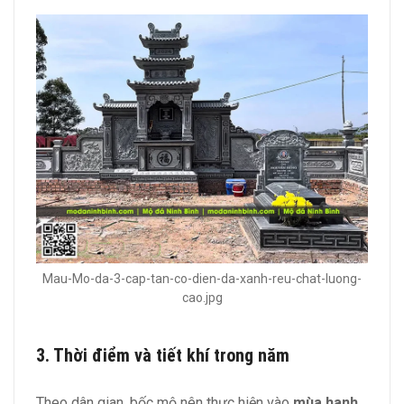
Mau-Mo-da-3-cap-tan-co-dien-da-xanh-reu-chat-luong-
cao.jpg
3. Thời điểm và tiết khí trong năm
Theo dân gian, bốc mộ nên thực hiện vào
mùa hanh