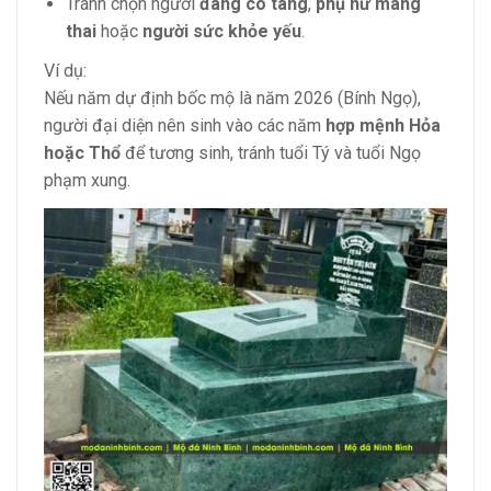
Tránh chọn người
đang có tang
,
phụ nữ mang
thai
hoặc
người sức khỏe yếu
.
Ví dụ:
Nếu năm dự định bốc mộ là năm 2026 (Bính Ngọ),
người đại diện nên sinh vào các năm
hợp mệnh Hỏa
hoặc Thổ
để tương sinh, tránh tuổi Tý và tuổi Ngọ
phạm xung.