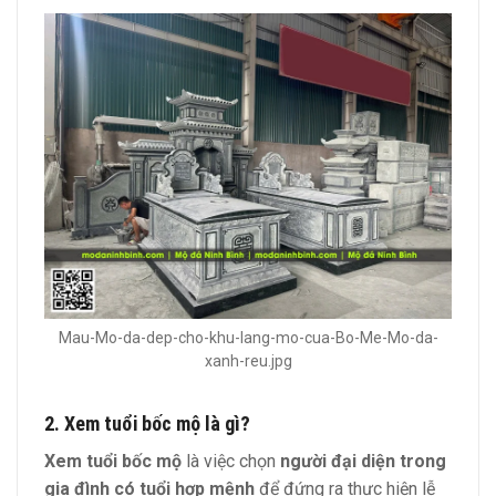
Mau-Mo-da-dep-cho-khu-lang-mo-cua-Bo-Me-Mo-da-
xanh-reu.jpg
2. Xem tuổi bốc mộ là gì?
Xem tuổi bốc mộ
là việc chọn
người đại diện trong
gia đình có tuổi hợp mệnh
để đứng ra thực hiện lễ