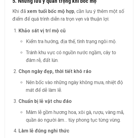
5. Những lưu ý quan trọng khi bốc mộ
Khi đã
xem tuổi bốc mộ hợp
, cần lưu ý thêm một số
điểm để quá trình diễn ra trọn vẹn và thuận lợi:
Khảo sát vị trí mộ cũ
Kiểm tra hướng, địa thế, tình trạng ngôi mộ.
Tránh khu vực có nguồn nước ngầm, cây to
đâm rễ, đất lún.
Chọn ngày đẹp, thời tiết khô ráo
Nên bốc vào những ngày không mưa, nhiệt độ
mát để dễ làm lễ.
Chuẩn bị lễ vật chu đáo
Mâm lễ gồm hương hoa, xôi gà, rượu, vàng mã,
quần áo người âm… tùy phong tục từng vùng.
Làm lễ đúng nghi thức