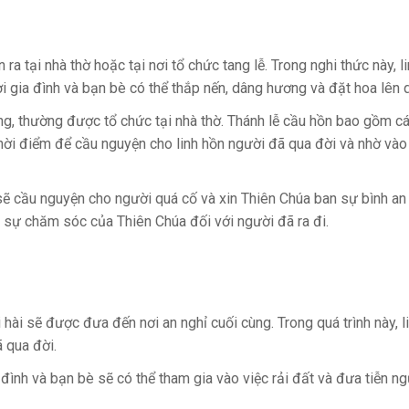
 ra tại nhà thờ hoặc tại nơi tổ chức tang lễ. Trong nghi thức này, 
i gia đình và bạn bè có thể thắp nến, dâng hương và đặt hoa lên q
ang, thường được tổ chức tại nhà thờ. Thánh lễ cầu hồn bao gồm c
 thời điểm để cầu nguyện cho linh hồn người đã qua đời và nhờ và
c sẽ cầu nguyện cho người quá cố và xin Thiên Chúa ban sự bình an
à sự chăm sóc của Thiên Chúa đối với người đã ra đi.
thi hài sẽ được đưa đến nơi an nghỉ cuối cùng. Trong quá trình này, 
 qua đời.
a đình và bạn bè sẽ có thể tham gia vào việc rải đất và đưa tiễn ng