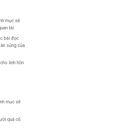
linh mục sẽ
uan tài.
ác bài đọc
o ân sủng của
 cho linh hồn
linh mục sẽ
ười quá cố.