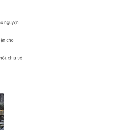
cầu nguyện
yện cho
ối, chia sẻ