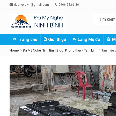
duongva.vn@gmail.com
0966.25.66.26
Trang chủ
Giới thiệu
Lăng Mộ đá
M
Home
Đá Mỹ Nghệ Ninh Bình Blog
,
Phong thủy - Tâm Linh
Tìm hiểu 