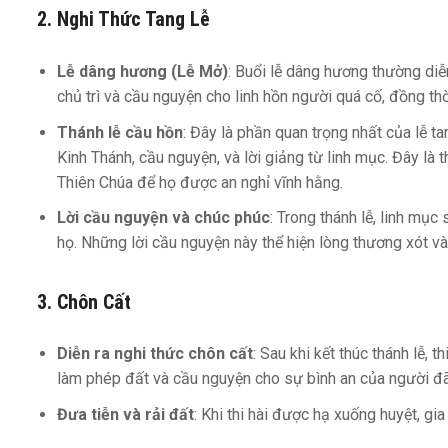
2.
Nghi Thức Tang Lễ
Lễ dâng hương (Lễ Mở)
: Buổi lễ dâng hương thường diễn
chủ trì và cầu nguyện cho linh hồn người quá cố, đồng thờ
Thánh lễ cầu hồn
: Đây là phần quan trọng nhất của lễ t
Kinh Thánh, cầu nguyện, và lời giảng từ linh mục. Đây là
Thiên Chúa để họ được an nghỉ vĩnh hằng.
Lời cầu nguyện và chúc phúc
: Trong thánh lễ, linh mụ
họ. Những lời cầu nguyện này thể hiện lòng thương xót v
3.
Chôn Cất
Diễn ra nghi thức chôn cất
: Sau khi kết thúc thánh lễ, 
làm phép đất và cầu nguyện cho sự bình an của người đã
Đưa tiễn và rải đất
: Khi thi hài được hạ xuống huyệt, gi