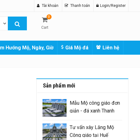
Tài khoản
Thanh toán
Login/Register
0
Cart
m Hướng Mộ, Ngày, Giờ
Giá Mộ đá
Liên hệ
Sản phẩm mới
Mẫu Mộ công giáo đơn
giản - đá xanh Thanh
Hóa nguyên khối
Tư vấn xây Lăng Mộ
Công giáo tại Huế