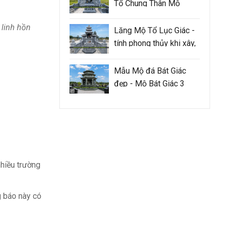
Tổ Chung Thân Mộ
 linh hồn
Lăng Mộ Tổ Lục Giác -
tính phong thủy khi xây,
sửa lăng mộ tổ cần
đảm bảo như thế nào
Mẫu Mộ đá Bát Giác
đẹp - Mộ Bát Giác 3
mái
nhiều trường
g báo này có