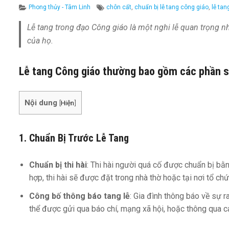
Categories
Tags
Phong thủy - Tâm Linh
chôn cất
,
chuẩn bị lễ tang công giáo
,
lễ tan
Lễ tang trong đạo Công giáo là một nghi lễ quan trọng n
của họ.
Lễ tang Công giáo thường bao gồm các phần s
Nội dung
[
Hiện
]
1.
Chuẩn Bị Trước Lễ Tang
Chuẩn bị thi hài
: Thi hài người quá cố được chuẩn bị bằ
hợp, thi hài sẽ được đặt trong nhà thờ hoặc tại nơi tổ chứ
Công bố thông báo tang lễ
: Gia đình thông báo về sự r
thể được gửi qua báo chí, mạng xã hội, hoặc thông qua c