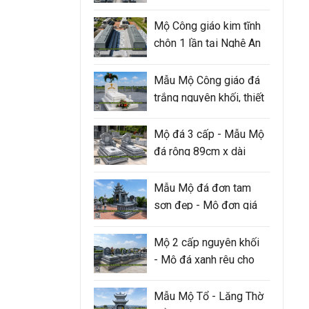
Mộ Công giáo kim tĩnh
chôn 1 lần tại Nghệ An
Mẫu Mộ Công giáo đá
trắng nguyên khối, thiết
kế 3 cấp hiện đại
Mộ đá 3 cấp - Mẫu Mộ
đá rộng 89cm x dài
147cm
Mẫu Mộ đá đơn tam
sơn đẹp - Mộ đơn giá
tốt tại Ninh Bình
Mộ 2 cấp nguyên khối
- Mộ đá xanh rêu cho
người thân trong gia
đình
Mẫu Mộ Tổ - Lăng Thờ