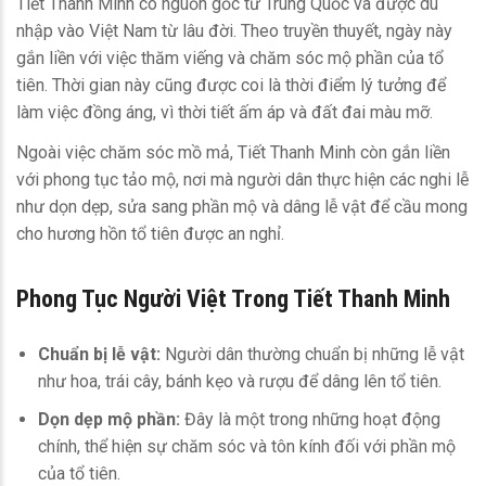
Tiết Thanh Minh có nguồn gốc từ Trung Quốc và được du
nhập vào Việt Nam từ lâu đời. Theo truyền thuyết, ngày này
gắn liền với việc thăm viếng và chăm sóc mộ phần của tổ
tiên. Thời gian này cũng được coi là thời điểm lý tưởng để
làm việc đồng áng, vì thời tiết ấm áp và đất đai màu mỡ.
Ngoài việc chăm sóc mồ mả, Tiết Thanh Minh còn gắn liền
với phong tục tảo mộ, nơi mà người dân thực hiện các nghi lễ
như dọn dẹp, sửa sang phần mộ và dâng lễ vật để cầu mong
cho hương hồn tổ tiên được an nghỉ.
Phong Tục Người Việt Trong Tiết Thanh Minh
Chuẩn bị lễ vật:
Người dân thường chuẩn bị những lễ vật
như hoa, trái cây, bánh kẹo và rượu để dâng lên tổ tiên.
Dọn dẹp mộ phần:
Đây là một trong những hoạt động
chính, thể hiện sự chăm sóc và tôn kính đối với phần mộ
của tổ tiên.