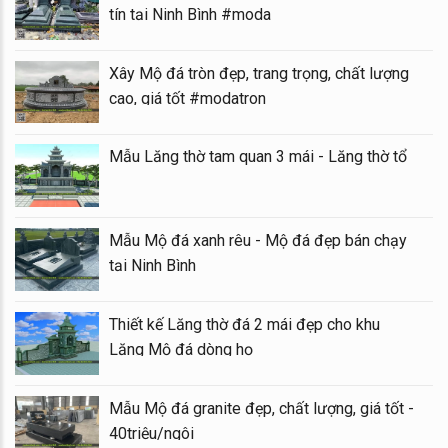
tín tại Ninh Bình #moda
Xây Mộ đá tròn đẹp, trang trọng, chất lượng
cao, giá tốt #modatron
Mẫu Lăng thờ tam quan 3 mái - Lăng thờ tổ
Mẫu Mộ đá xanh rêu - Mộ đá đẹp bán chạy
tại Ninh Bình
Thiết kế Lăng thờ đá 2 mái đẹp cho khu
Lăng Mộ đá dòng họ
Mẫu Mộ đá granite đẹp, chất lượng, giá tốt -
40triệu/ngôi