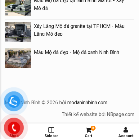
Mẫu Mộ đá đẹp tại Ninh Bình Giá tốt - Xây
Mộ đá
Xây Lăng Mộ đá granite tại TPHCM - Mẫu
Lăng Mộ đẹp
Mẫu Mộ đá đẹp - Mộ đá xanh Ninh Bình
Mộ Đá Ninh Bình © 2026 bởi
modaninhbinh.com
Thiết kế website bởi NBpage.com
0
Shop
Sidebar
Cart
Account