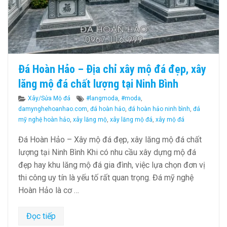
Đá Hoàn Hảo – Địa chỉ xây mộ đá đẹp, xây
lăng mộ đá chất lượng tại Ninh Bình
Categories
Tags
Xây/Sửa Mộ đá
#langmoda
,
#moda
,
damynghehoanhao.com
,
đá hoàn hảo
,
đá hoàn hảo ninh bình
,
đá
mỹ nghệ hoàn hảo
,
xây lăng mộ
,
xây lăng mộ đá
,
xây mộ đá
Đá Hoàn Hảo – Xây mộ đá đẹp, xây lăng mộ đá chất
lượng tại Ninh Bình Khi có nhu cầu xây dựng mộ đá
đẹp hay khu lăng mộ đá gia đình, việc lựa chọn đơn vị
thi công uy tín là yếu tố rất quan trọng. Đá mỹ nghệ
Hoàn Hảo là cơ …
Đọc tiếp